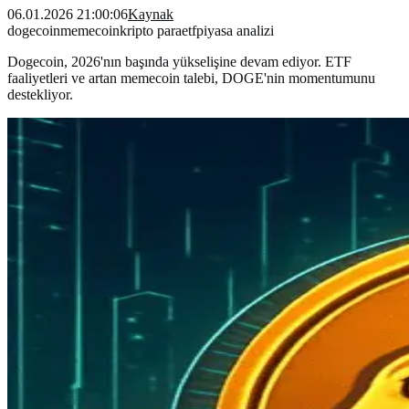
06.01.2026 21:00:06
Kaynak
dogecoin
memecoin
kripto para
etf
piyasa analizi
Dogecoin, 2026'nın başında yükselişine devam ediyor. ETF
faaliyetleri ve artan memecoin talebi, DOGE'nin momentumunu
destekliyor.