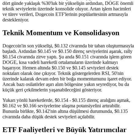
dört günde yaklaşık %30'luk bir yükselişin ardından, DOGE önemli
teknik seviyelerin üzerinde konsolide oluyor. Artan işlem hacimleri
ve türev verileri, Dogecoin ETF'lerinin popülaritesinin artmasıyla
destekleniyor.
Teknik Momentum ve Konsolidasyon
Dogecoin'in son yükselişi, $0.132 civarında bir taban oluşturmasıyla
başladı. Ardından $0.145 ve $0.150 direnç seviyelerini aşarak, rally
$0.154 civarında zirve yaptı. Şu anda $0.151 civarında işlem gören
DOGE, kısa vadeli hareketli ortalamaların üzerinde kalmayı
başarıyor. Hemen altında $0.150 ve $0.145 seviyeleri destek
noktaları olarak öne çıkıyor. Teknik göstergelerden RSI, 50'nin
üzerinde kalarak devam eden bir boğa momentumunu işaret ediyor.
Ancak bazı osilatörler aşırı alım bölgesine yakın seyrediyor, bu da
küçük geri çekilmelerin yaşanabileceğini gösteriyor.
Yukarı yönlü hareketlerde, $0.154 - $0.155 direnç aralığını aşmak,
$0.162 ve $0.166 seviyelerine ulaşma potansiyelini artırabilir.
Bununla birlikte, $0.142'nin altına düşülmesi durumunda, $0.135
civarında daha düşük destek seviyeleri açılabilir.
ETF Faaliyetleri ve Büyük Yatırımcılar