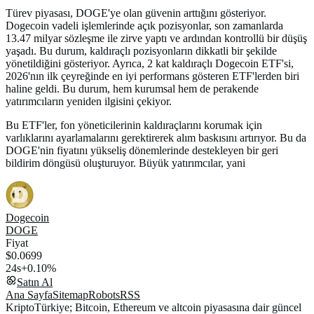
Türev piyasası, DOGE'ye olan güvenin arttığını gösteriyor.
Dogecoin vadeli işlemlerinde açık pozisyonlar, son zamanlarda
13.47 milyar sözleşme ile zirve yaptı ve ardından kontrollü bir düşüş
yaşadı. Bu durum, kaldıraçlı pozisyonların dikkatli bir şekilde
yönetildiğini gösteriyor. Ayrıca, 2 kat kaldıraçlı Dogecoin ETF'si,
2026'nın ilk çeyreğinde en iyi performans gösteren ETF'lerden biri
haline geldi. Bu durum, hem kurumsal hem de perakende
yatırımcıların yeniden ilgisini çekiyor.
Bu ETF'ler, fon yöneticilerinin kaldıraçlarını korumak için
varlıklarını ayarlamalarını gerektirerek alım baskısını artırıyor. Bu da
DOGE'nin fiyatını yükseliş dönemlerinde destekleyen bir geri
bildirim döngüsü oluşturuyor. Büyük yatırımcılar, yani
Dogecoin
DOGE
Fiyat
$0.0699
24s
+0.10%
Satın Al
Ana Sayfa
Sitemap
Robots
RSS
KriptoTürkiye; Bitcoin, Ethereum ve altcoin piyasasına dair güncel