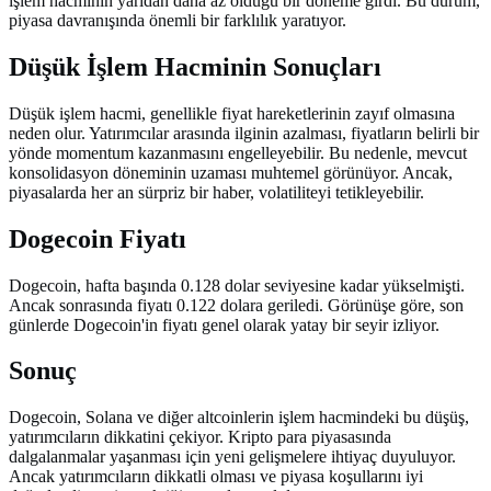
işlem hacminin yarıdan daha az olduğu bir döneme girdi. Bu durum,
piyasa davranışında önemli bir farklılık yaratıyor.
Düşük İşlem Hacminin Sonuçları
Düşük işlem hacmi, genellikle fiyat hareketlerinin zayıf olmasına
neden olur. Yatırımcılar arasında ilginin azalması, fiyatların belirli bir
yönde momentum kazanmasını engelleyebilir. Bu nedenle, mevcut
konsolidasyon döneminin uzaması muhtemel görünüyor. Ancak,
piyasalarda her an sürpriz bir haber, volatiliteyi tetikleyebilir.
Dogecoin Fiyatı
Dogecoin, hafta başında 0.128 dolar seviyesine kadar yükselmişti.
Ancak sonrasında fiyatı 0.122 dolara geriledi. Görünüşe göre, son
günlerde Dogecoin'in fiyatı genel olarak yatay bir seyir izliyor.
Sonuç
Dogecoin, Solana ve diğer altcoinlerin işlem hacmindeki bu düşüş,
yatırımcıların dikkatini çekiyor. Kripto para piyasasında
dalgalanmalar yaşanması için yeni gelişmelere ihtiyaç duyuluyor.
Ancak yatırımcıların dikkatli olması ve piyasa koşullarını iyi