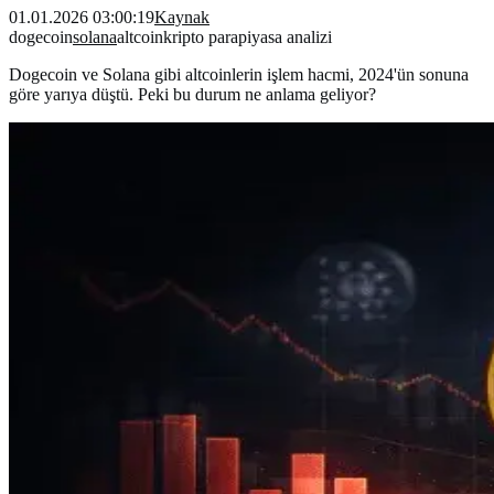
01.01.2026 03:00:19
Kaynak
dogecoin
solana
altcoin
kripto para
piyasa analizi
Dogecoin ve Solana gibi altcoinlerin işlem hacmi, 2024'ün sonuna
göre yarıya düştü. Peki bu durum ne anlama geliyor?