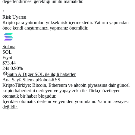
değerlendirmesi gerektiği unutulmamalıdır.
!
Risk Uyarısı
Kripto para yatırımları yüksek risk içermektedir. Yatırım yapmadan
önce kendi araştırmanızı yapmanız önemlidir.
Solana
SOL
Fiyat
$73.44
24s
-0.90%
Satın Al
Diğer
SOL
ile ilgili haberler
Ana Sayfa
Sitemap
Robots
RSS
KriptoTürkiye; Bitcoin, Ethereum ve altcoin piyasasına dair güncel
kripto haberlerini derleyen ve yapay zeka ile Türkçe özetleyen
otomatik bir haber blogudur.
İçerikler otomatik derlenir ve yeniden yorumlanır. Yatırım tavsiyesi
değildir.