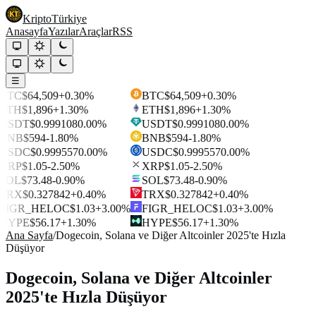
Kripto
Türkiye
Anasayfa
Yazılar
Araçlar
RSS
☰
BTC
$64,509
+0.30%
BTC
$64,509
+0.30%
ETH
$1,896
+1.30%
ETH
$1,896
+1.30%
USDT
$0.999108
0.00%
USDT
$0.999108
0.00%
BNB
$594
-1.80%
BNB
$594
-1.80%
USDC
$0.999557
0.00%
USDC
$0.999557
0.00%
XRP
$1.05
-2.50%
XRP
$1.05
-2.50%
SOL
$73.48
-0.90%
SOL
$73.48
-0.90%
TRX
$0.327842
+0.40%
TRX
$0.327842
+0.40%
FIGR_HELOC
$1.03
+3.00%
FIGR_HELOC
$1.03
+3.00%
HYPE
$56.17
+1.30%
HYPE
$56.17
+1.30%
Ana Sayfa
/
Dogecoin, Solana ve Diğer Altcoinler 2025'te Hızla
Düşüyor
Dogecoin, Solana ve Diğer Altcoinler
2025'te Hızla Düşüyor