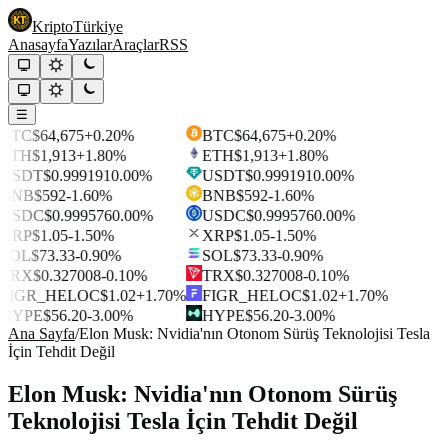
Kripto
Türkiye
Anasayfa
Yazılar
Araçlar
RSS
☰
BTC
$64,675
+0.20%
BTC
$64,675
+0.20%
ETH
$1,913
+1.80%
ETH
$1,913
+1.80%
USDT
$0.999191
0.00%
USDT
$0.999191
0.00%
BNB
$592
-1.60%
BNB
$592
-1.60%
USDC
$0.999576
0.00%
USDC
$0.999576
0.00%
XRP
$1.05
-1.50%
XRP
$1.05
-1.50%
SOL
$73.33
-0.90%
SOL
$73.33
-0.90%
TRX
$0.327008
-0.10%
TRX
$0.327008
-0.10%
FIGR_HELOC
$1.02
+1.70%
FIGR_HELOC
$1.02
+1.70%
HYPE
$56.20
-3.00%
HYPE
$56.20
-3.00%
Ana Sayfa
/
Elon Musk: Nvidia'nın Otonom Sürüş Teknolojisi Tesla
İçin Tehdit Değil
Elon Musk: Nvidia'nın Otonom Sürüş
Teknolojisi Tesla İçin Tehdit Değil