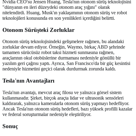
Nvidia CEO'su Jensen Huang, Tesla'nın otonom sürüş teknolojisini
"dünyanın en ileri düzeydeki otonom araç yığını" olarak
nitelendirdi. Huang, Musk'ın yaklaşımının otonom sürüş ve robot
teknolojileri konusunda en son yenilikleri içerdiğini belirtti.
Otonom Sürüşteki Zorluklar
Otonom sürüş teknolojisindeki gelişmelere rağmen, bu alandaki
zorluklar devam ediyor. Örneğin, Waymo, birkaç ABD şehrinde
tamamen sürücüsüz robot taksi hizmeti sunmasına rağmen,
araçlarının okul otobüslerine durmaması nedeniyle gönüllü bir
yazılım geri çağrısı yaptı. Ayrıca, San Francisco'da bir güç kesintisi
nedeniyle hizmetini geçici olarak durdurmak zorunda kaldı.
Tesla'nın Avantajları
Tesla'nın avantajı, mevcut araç filosu ve yalnızca görsel sistem
kullanmasıdır. Şirket, birçok araçta lidar ve ultrasonik sensörleri
kaldırarak, yalnızca kameralarla otonom sürüş yapmayı hedefliyor.
Ancak Tesla'nın otonom sürüş hedefleri, bazı yüksek profilli kazalar
ve federal soruşturmalar nedeniyle eleştiriliyor.
Sonuç