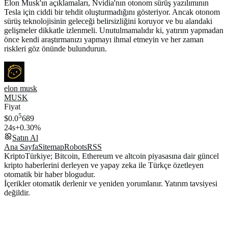
Elon Musk'ın açıklamaları, Nvidia'nın otonom sürüş yazılımının
Tesla için ciddi bir tehdit oluşturmadığını gösteriyor. Ancak otonom
sürüş teknolojisinin geleceği belirsizliğini koruyor ve bu alandaki
gelişmeler dikkatle izlenmeli. Unutulmamalıdır ki, yatırım yapmadan
önce kendi araştırmanızı yapmayı ihmal etmeyin ve her zaman
riskleri göz önünde bulundurun.
elon musk
MUSK
Fiyat
5
$0.0
689
24s
+0.30%
Satın Al
Ana Sayfa
Sitemap
Robots
RSS
KriptoTürkiye; Bitcoin, Ethereum ve altcoin piyasasına dair güncel
kripto haberlerini derleyen ve yapay zeka ile Türkçe özetleyen
otomatik bir haber blogudur.
İçerikler otomatik derlenir ve yeniden yorumlanır. Yatırım tavsiyesi
değildir.