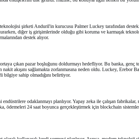
teknolojisi şirketi Anduril'in kurucusu Palmer Luckey tarafından destek
urarken, diğer iş girişimlerinde olduğu gibi koruma ve karmaşık tekno
rmalarından destek alıyor.
rtaya çıkan pazar boşluğunu doldurmayı hedefliyor. Bu banka, genç tekno
n nakit akışını sağlamakta zorlanmasına neden oldu. Luckey, Erebor Bank
i bilgiye sahip olmadığını belirtiyor.
i endüstrilere odaklanmayı planlıyor. Yapay zeka ile çalışan fabrikalar, 
anka, ödemeleri 24 saat boyunca gerçekleştirmek için blockchain sistemle
 olarak kullanarak kredi vermeyi planlıyor. Ayrıca, modern teknoloji şi