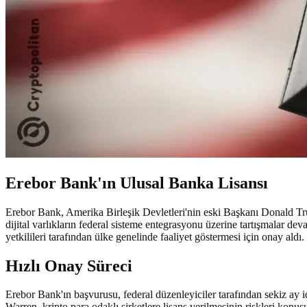
Erebor Bank'ın Ulusal Banka Lisansı
Erebor Bank, Amerika Birleşik Devletleri'nin eski Başkanı Donald Trump
dijital varlıkların federal sisteme entegrasyonu üzerine tartışmalar d
yetkilileri tarafından ülke genelinde faaliyet göstermesi için onay aldı.
Hızlı Onay Süreci
Erebor Bank'ın başvurusu, federal düzenleyiciler tarafından sekiz ay içi
Warren, kripto para odaklı şirketlere lisans verilmesinin riskleri konu