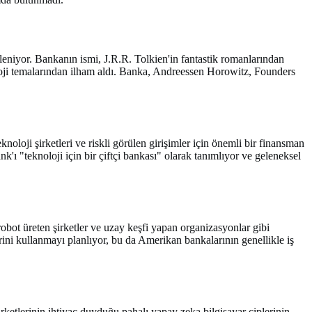
leniyor. Bankanın ismi, J.R.R. Tolkien'in fantastik romanlarından
loji temalarından ilham aldı. Banka, Andreessen Horowitz, Founders
loji şirketleri ve riskli görülen girişimler için önemli bir finansman
'ı "teknoloji için bir çiftçi bankası" olarak tanımlıyor ve geleneksel
robot üreten şirketler ve uzay keşfi yapan organizasyonlar gibi
rini kullanmayı planlıyor, bu da Amerikan bankalarının genellikle iş
rketlerinin ihtiyaç duyduğu pahalı yapay zeka bilgisayar çiplerinin