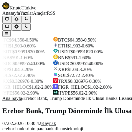
Kripto
Türkiye
Anasayfa
Yazılar
Araçlar
RSS
☰
BTC
$64,358
-0.50%
BTC
$64,358
-0.50%
ETH
$1,903
-0.60%
ETH
$1,903
-0.60%
USDT
$0.999182
0.00%
USDT
$0.999182
0.00%
BNB
$591
-1.60%
BNB
$591
-1.60%
USDC
$0.999554
0.00%
USDC
$0.999554
0.00%
XRP
$1.04
-3.20%
XRP
$1.04
-3.20%
SOL
$72.72
-2.40%
SOL
$72.72
-2.40%
TRX
$0.326976
-0.30%
TRX
$0.326976
-0.30%
FIGR_HELOC
$1.02
-2.00%
FIGR_HELOC
$1.02
-2.00%
HYPE
$56.02
-2.90%
HYPE
$56.02
-2.90%
Ana Sayfa
/
Erebor Bank, Trump Döneminde İlk Ulusal Banka Lisansı
Erebor Bank, Trump Döneminde İlk Ulusal
07.02.2026 10:30:42
Kaynak
erebor bank
kripto para
banka
finans
teknoloji