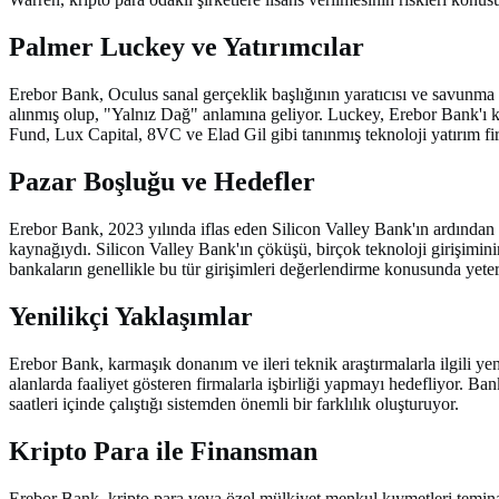
Palmer Luckey ve Yatırımcılar
Erebor Bank, Oculus sanal gerçeklik başlığının yaratıcısı ve savunma 
alınmış olup, "Yalnız Dağ" anlamına geliyor. Luckey, Erebor Bank'ı k
Fund, Lux Capital, 8VC ve Elad Gil gibi tanınmış teknoloji yatırım fi
Pazar Boşluğu ve Hedefler
Erebor Bank, 2023 yılında iflas eden Silicon Valley Bank'ın ardından o
kaynağıydı. Silicon Valley Bank'ın çöküşü, birçok teknoloji girişimini
bankaların genellikle bu tür girişimleri değerlendirme konusunda yeterl
Yenilikçi Yaklaşımlar
Erebor Bank, karmaşık donanım ve ileri teknik araştırmalarla ilgili yen
alanlarda faaliyet gösteren firmalarla işbirliği yapmayı hedefliyor. B
saatleri içinde çalıştığı sistemden önemli bir farklılık oluşturuyor.
Kripto Para ile Finansman
Erebor Bank, kripto para veya özel mülkiyet menkul kıymetleri teminat