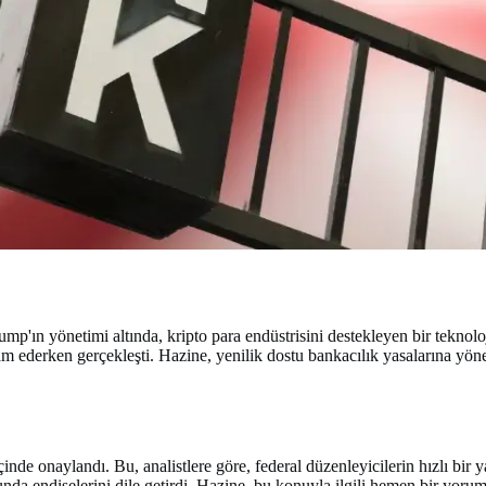
'ın yönetimi altında, kripto para endüstrisini destekleyen bir teknoloj
evam ederken gerçekleşti. Hazine, yenilik dostu bankacılık yasalarına yö
nde onaylandı. Bu, analistlere göre, federal düzenleyicilerin hızlı bir y
sunda endişelerini dile getirdi. Hazine, bu konuyla ilgili hemen bir yor