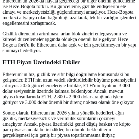
Ethereum'un 2026'da hayata geçireceği bir diğer önemli güncelleme
ise Heze-Bogota fork'u. Bu güncelleme, gizlilik endişelerini ele
almayı ve merkeziyetsizliği güçlendirmeyi amaçlıyor. Heze-Bogota,
merkezi altyapıya olan bağımlılığı azaltarak, tek bir varlığın işlemleri
engellemesini zorlaştıracak.
Gizlilik direncinin artırılması, artan blok zinciri entegrasyonu ve
küresel düzenlemeler ışığında oldukça önemli hale geliyor. Heze-
Bogota fork'u ile Ethereum, daha açık ve izin gerektirmeyen bir yapı
sunmayı hedefliyor.
ETH Fiyatı Üzerindeki Etkiler
Ethereum'un hız, gizlilik ve sıfır bilgi doğrulama konusundaki bu
gelişmeler, ETH'nin uzun vadeli sürdürülebilir büyüme potansiyelini
artırıyor. 2026 güncellemeleriyle birlikte, ETH'nin fiyatının 3.000
dolar seviyesinin üzerinde kalması bekleniyor. Ancak, mevcut
piyasa koşullarında ETH, 2.800 - 2.900 dolar aralığında işlem
görüyor ve 3.000 dolar önemli bir direnç noktası olarak öne çıkıyor.
Sonuç olarak, Ethereum'un 2026 yılına yönelik hedefleri, ağın
gizlilik, merkeziyetsizlik ve verimlilik sorunlarını çözmeyi
amaçlıyor. Ancak, piyasa üzerindeki genel düşüş baskısı ve kripto
para piyasasındaki belirsizlikler, bu olumlu beklentilerin
gerçekleşmesi için geniş bir piyasa toparlanmasına ihtiyaç