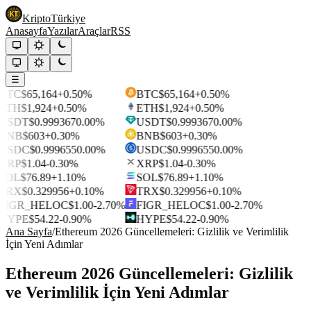
Kripto
Türkiye
Anasayfa
Yazılar
Araçlar
RSS
☰
BTC
$65,164
+0.50%
BTC
$65,164
+0.50%
ETH
$1,924
+0.50%
ETH
$1,924
+0.50%
USDT
$0.999367
0.00%
USDT
$0.999367
0.00%
BNB
$603
+0.30%
BNB
$603
+0.30%
USDC
$0.999655
0.00%
USDC
$0.999655
0.00%
XRP
$1.04
-0.30%
XRP
$1.04
-0.30%
SOL
$76.89
+1.10%
SOL
$76.89
+1.10%
TRX
$0.329956
+0.10%
TRX
$0.329956
+0.10%
FIGR_HELOC
$1.00
-2.70%
FIGR_HELOC
$1.00
-2.70%
HYPE
$54.22
-0.90%
HYPE
$54.22
-0.90%
Ana Sayfa
/
Ethereum 2026 Güncellemeleri: Gizlilik ve Verimlilik
İçin Yeni Adımlar
Ethereum 2026 Güncellemeleri: Gizlilik
ve Verimlilik İçin Yeni Adımlar