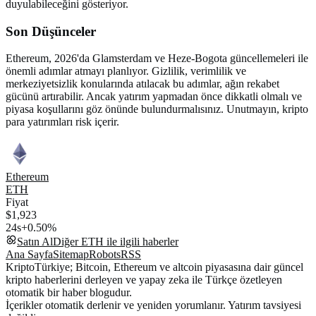
duyulabileceğini gösteriyor.
Son Düşünceler
Ethereum, 2026'da Glamsterdam ve Heze-Bogota güncellemeleri ile
önemli adımlar atmayı planlıyor. Gizlilik, verimlilik ve
merkeziyetsizlik konularında atılacak bu adımlar, ağın rekabet
gücünü artırabilir. Ancak yatırım yapmadan önce dikkatli olmalı ve
piyasa koşullarını göz önünde bulundurmalısınız. Unutmayın, kripto
para yatırımları risk içerir.
Ethereum
ETH
Fiyat
$1,923
24s
+0.50%
Satın Al
Diğer
ETH
ile ilgili haberler
Ana Sayfa
Sitemap
Robots
RSS
KriptoTürkiye; Bitcoin, Ethereum ve altcoin piyasasına dair güncel
kripto haberlerini derleyen ve yapay zeka ile Türkçe özetleyen
otomatik bir haber blogudur.
İçerikler otomatik derlenir ve yeniden yorumlanır. Yatırım tavsiyesi