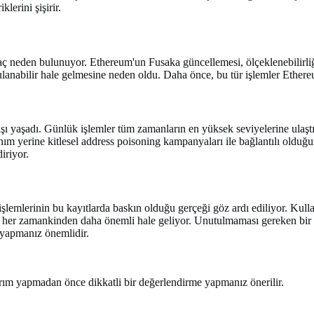
lerini şişirir.
kaç neden bulunuyor. Ethereum'un Fusaka güncellemesi, ölçeklenebilirli
ygulanabilir hale gelmesine neden oldu. Daha önce, bu tür işlemler Eth
şı yaşadı. Günlük işlemler tüm zamanların en yüksek seviyelerine ulaştı
ım yerine kitlesel address poisoning kampanyaları ile bağlantılı olduğun
iriyor.
şlemlerinin bu kayıtlarda baskın olduğu gerçeği göz ardı ediliyor. Kulla
er zamankinden daha önemli hale geliyor. Unutulmaması gereken bir diğer
 yapmanız önemlidir.
atırım yapmadan önce dikkatli bir değerlendirme yapmanız önerilir.