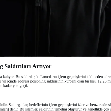
 Saldırıları Artıyor
kalıyor. Bu saldırılar, kullanıcıların işlem geçmişlerini taklit eden adre
u yıl içinde address poisoning saldırısının kurbanı olan bir kişi, 12.25 
e kadar çok geçti.
dür. Saldırganlar, hedeflerinin işlem geçmişlerini izler ve benzer adres
mleri) denir. Bu işlemler, saldırının temelini oluşturur ve genellikle çok