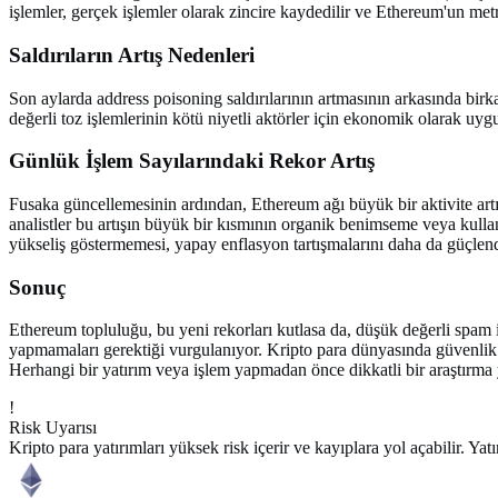
işlemler, gerçek işlemler olarak zincire kaydedilir ve Ethereum'un metrik
Saldırıların Artış Nedenleri
Son aylarda address poisoning saldırılarının artmasının arkasında bir
değerli toz işlemlerinin kötü niyetli aktörler için ekonomik olarak u
Günlük İşlem Sayılarındaki Rekor Artış
Fusaka güncellemesinin ardından, Ethereum ağı büyük bir aktivite artı
analistler bu artışın büyük bir kısmının organik benimseme veya kullan
yükseliş göstermemesi, yapay enflasyon tartışmalarını daha da güçlend
Sonuç
Ethereum topluluğu, bu yeni rekorları kutlasa da, düşük değerli spam i
yapmamaları gerektiği vurgulanıyor. Kripto para dünyasında güvenlik h
Herhangi bir yatırım veya işlem yapmadan önce dikkatli bir araştırma
!
Risk Uyarısı
Kripto para yatırımları yüksek risk içerir ve kayıplara yol açabilir. Y