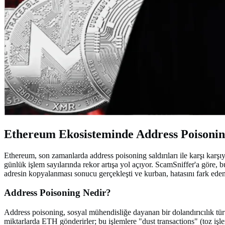
Ethereum Ekosisteminde Address Poisoning
Ethereum, son zamanlarda address poisoning saldırıları ile karşı karşıya 
günlük işlem sayılarında rekor artışa yol açıyor. ScamSniffer'a göre, b
adresin kopyalanması sonucu gerçekleşti ve kurban, hatasını fark eden
Address Poisoning Nedir?
Address poisoning, sosyal mühendisliğe dayanan bir dolandırıcılık türü
miktarlarda ETH gönderirler; bu işlemlere "dust transactions" (toz işle