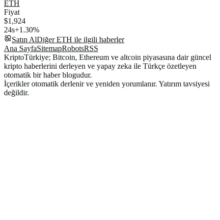
ETH
Fiyat
$1,924
24s
+1.30%
Satın Al
Diğer
ETH
ile ilgili haberler
Ana Sayfa
Sitemap
Robots
RSS
KriptoTürkiye; Bitcoin, Ethereum ve altcoin piyasasına dair güncel
kripto haberlerini derleyen ve yapay zeka ile Türkçe özetleyen
otomatik bir haber blogudur.
İçerikler otomatik derlenir ve yeniden yorumlanır. Yatırım tavsiyesi
değildir.