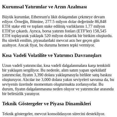
Kurumsal Yatırımlar ve Arzın Azalması
Büyük kurumlar, Ethereum'u likit dolaşımdan çekmeye devam
ediyor. Örneğin, Bitmine, 277.5 milyon dolar değerinde 86,848
ETH stake etti ve toplam stake edilmiş varlıklarını 1.77 milyon
ETH'ye çıkardı. Ayrıca, borsa yatırım fonları (ETF'ler) 158,545
ETH toplayarak yaklaşık 520 milyon dolarlık bir birikim oluşturdu.
Bu sürekli emilim, piyasalardaki mevcut arzı her geçen gün
azaltıyor. Ancak fiyat, bu duruma hemen tepki vermiyor.
Kısa Vadeli Volatilite ve Yatırımcı Davranışları
Uzun vadeli yatırımcılar, kısa vadeli dalgalanmalara karşı temkinli
bir yaklaşım sergiliyor. Bu nedenle, alım satım yapan spekülatif
yatırımcılar, fiyatın 3,390 dolara yaklaşmasıyla birlikte satış baskısı
oluşturuyor. Alıcılar ise 3,000 dolara yakın seviyeleri savunsa da, bu
seviyenin üzerinde momentum oluşturmakta zorlanıyorlar. Bu
durum, fiyatın dalgalanmasına neden oluyor ve yatırımcılar arasında
bir belirsizlik yaratıyor.
Teknik Göstergeler ve Piyasa Dinamikleri
Teknik göstergeler, mevcut konsolidasyon sürecini destekliyor.