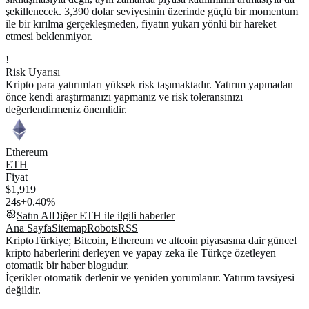
şekillenecek. 3,390 dolar seviyesinin üzerinde güçlü bir momentum
ile bir kırılma gerçekleşmeden, fiyatın yukarı yönlü bir hareket
etmesi beklenmiyor.
!
Risk Uyarısı
Kripto para yatırımları yüksek risk taşımaktadır. Yatırım yapmadan
önce kendi araştırmanızı yapmanız ve risk toleransınızı
değerlendirmeniz önemlidir.
Ethereum
ETH
Fiyat
$1,919
24s
+0.40%
Satın Al
Diğer
ETH
ile ilgili haberler
Ana Sayfa
Sitemap
Robots
RSS
KriptoTürkiye; Bitcoin, Ethereum ve altcoin piyasasına dair güncel
kripto haberlerini derleyen ve yapay zeka ile Türkçe özetleyen
otomatik bir haber blogudur.
İçerikler otomatik derlenir ve yeniden yorumlanır. Yatırım tavsiyesi
değildir.