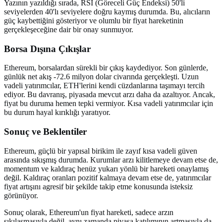
Yazının yazıldığı sırada, RSI (Göreceli Güç Endeksi) 50'li
seviyelerden 40'lı seviyelere doğru kaymış durumda. Bu, alıcıların
güç kaybettiğini gösteriyor ve olumlu bir fiyat hareketinin
gerçekleşeceğine dair bir onay sunmuyor.
Borsa Dışına Çıkışlar
Ethereum, borsalardan sürekli bir çıkış kaydediyor. Son günlerde,
günlük net akış -72.6 milyon dolar civarında gerçekleşti. Uzun
vadeli yatırımcılar, ETH'lerini kendi cüzdanlarına taşımayı tercih
ediyor. Bu davranış, piyasada mevcut arzı daha da azaltıyor. Ancak,
fiyat bu duruma hemen tepki vermiyor. Kısa vadeli yatırımcılar için
bu durum hayal kırıklığı yaratıyor.
Sonuç ve Beklentiler
Ethereum, güçlü bir yapısal birikim ile zayıf kısa vadeli güven
arasında sıkışmış durumda. Kurumlar arzı kilitlemeye devam etse de,
momentum ve kaldıraç henüz yukarı yönlü bir hareketi onaylamış
değil. Kaldıraç oranları pozitif kalmaya devam etse de, yatırımcılar
fiyat artışını agresif bir şekilde takip etme konusunda isteksiz
görünüyor.
Sonuç olarak, Ethereum'un fiyat hareketi, sadece arzın
sıkılaşmasıyla değil, aynı zamanda piyasa katılımının artmasıyla da