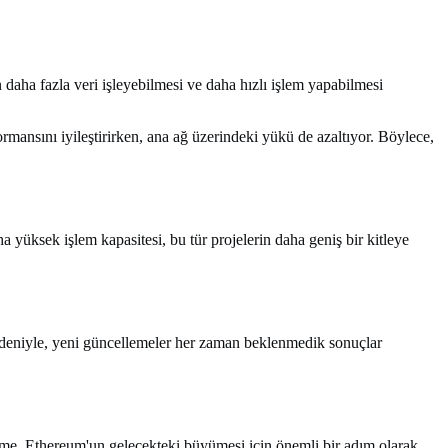
n daha fazla veri işleyebilmesi ve daha hızlı işlem yapabilmesi
ormansını iyileştirirken, ana ağ üzerindeki yükü de azaltıyor. Böylece,
a yüksek işlem kapasitesi, bu tür projelerin daha geniş bir kitleye
 nedeniyle, yeni güncellemeler her zaman beklenmedik sonuçlar
lleme, Ethereum'un gelecekteki büyümesi için önemli bir adım olarak