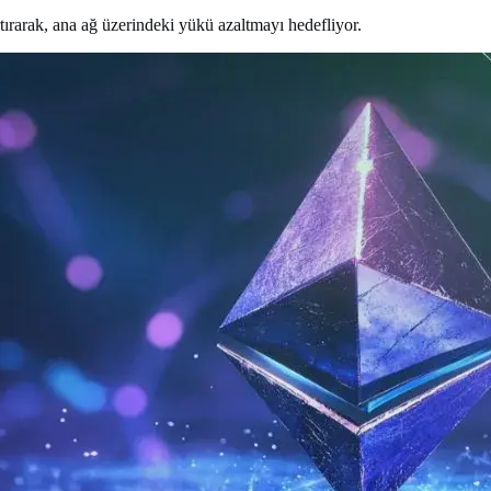
rtırarak, ana ağ üzerindeki yükü azaltmayı hedefliyor.