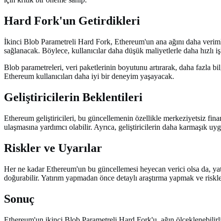
Hard Fork'un Getirdikleri
İkinci Blob Parametreli Hard Fork, Ethereum'un ana ağını daha verimli h
sağlanacak. Böylece, kullanıcılar daha düşük maliyetlerle daha hızlı iş
Blob parametreleri, veri paketlerinin boyutunu artırarak, daha fazla bi
Ethereum kullanıcıları daha iyi bir deneyim yaşayacak.
Geliştiricilerin Beklentileri
Ethereum geliştiricileri, bu güncellemenin özellikle merkeziyetsiz fina
ulaşmasına yardımcı olabilir. Ayrıca, geliştiricilerin daha karmaşık uy
Riskler ve Uyarılar
Her ne kadar Ethereum'un bu güncellemesi heyecan verici olsa da, yatı
doğurabilir. Yatırım yapmadan önce detaylı araştırma yapmak ve risk
Sonuç
Ethereum'un ikinci Blob Parametreli Hard Fork'u, ağın ölçeklenebilirl