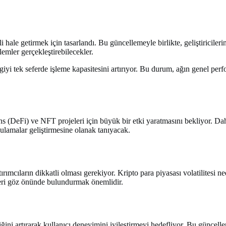
ale getirmek için tasarlandı. Bu güncellemeyle birlikte, geliştiricileri
lemler gerçekleştirebilecekler.
lgiyi tek seferde işleme kapasitesini artırıyor. Bu durum, ağın genel perf
ns (DeFi) ve NFT projeleri için büyük bir etki yaratmasını bekliyor. Dah
gulamalar geliştirmesine olanak tanıyacak.
rımcıların dikkatli olması gerekiyor. Kripto para piyasası volatilitesi
leri göz önünde bulundurmak önemlidir.
iğini artırarak kullanıcı deneyimini iyileştirmeyi hedefliyor. Bu günce