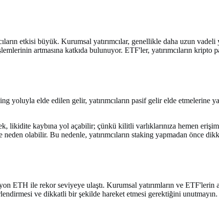
cıların etkisi büyük. Kurumsal yatırımcılar, genellikle daha uzun vadel
g işlemlerinin artmasına katkıda bulunuyor. ETF'ler, yatırımcıların kript
king yoluyla elde edilen gelir, yatırımcıların pasif gelir elde etmelerine
ek, likidite kaybına yol açabilir; çünkü kilitli varlıklarınıza hemen er
sine neden olabilir. Bu nedenle, yatırımcıların staking yapmadan önce di
 ETH ile rekor seviyeye ulaştı. Kurumsal yatırımların ve ETF'lerin art
endirmesi ve dikkatli bir şekilde hareket etmesi gerektiğini unutmayın. K