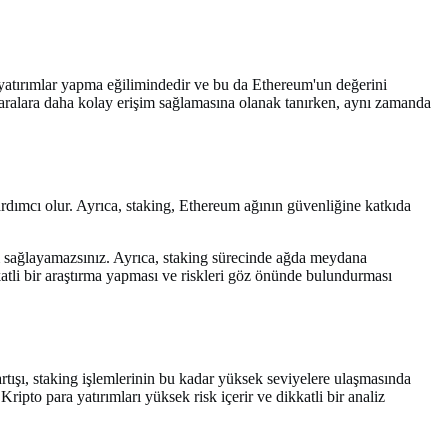
i yatırımlar yapma eğilimindedir ve bu da Ethereum'un değerini
o paralara daha kolay erişim sağlamasına olanak tanırken, aynı zamanda
 yardımcı olur. Ayrıca, staking, Ethereum ağının güvenliğine katkıda
işim sağlayamazsınız. Ayrıca, staking sürecinde ağda meydana
kkatli bir araştırma yapması ve riskleri göz önünde bulundurması
ışı, staking işlemlerinin bu kadar yüksek seviyelere ulaşmasında
ripto para yatırımları yüksek risk içerir ve dikkatli bir analiz