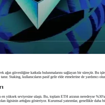
ek ağın güvenliğine katkıda bulunmalarını sağlayan bir süreçtir. Bu işlem
nır. Staking, kullanıcıların pasif gelir elde etmelerine de yardımcı olur
rı
 yüksek seviyesine ulaştı. Bu, toplam ETH arzının neredeyse %30'unun 
an ilgisinin arttığını gösteriyor. Kurumsal yatırımlar, genellikle daha 