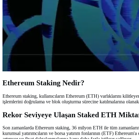
Ethereum Staking Nedir?
Ethereum staking, kullanıcıların Ethereum (ETH) varlıklarını kilitleyer
işlemlerini doğrulama ve blok oluşturma sürecine katılmalarına olanak ta
Rekor Seviyeye Ulaşan Staked ETH Mikta
Son zamanlarda Ethereum staking, 36 milyon ETH ile tüm zamanların en
kurumsal yatırımcıların ve borsa yatırım fonlarının (ETF) Ethereum'a ol
artırıyor ve fiyat dalgalanmalarına karşı daha fazla istikrar sağlıyor.