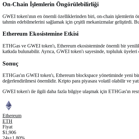
On-Chain İşlemlerin Öngörülebilirliği
GWEI token'ının en önemli özelliklerinden biri, on-chain işlemlerin öng
tahmin edebilmelerini sağlamak için çeşitli mekanizmalar geliştirdi. Bu
Ethereum Ekosistemine Etkisi
ETHGas ve GWEI token'ı, Ethereum ekosisteminde önemli bir yenilik o
katkıda bulunabilir. Ayrıca, GWEI token'ı sayesinde, topluluk üyeleri
Sonuç
ETHGas'ın GWEI token'ı, Ethereum blockspace yönetiminde yeni bir dö
değerlendirilmesi önemlidir. Kripto para piyasası volatil olabilir ve y
GWEI token'ı ile ilgili daha fazla bilgiye ulaşmak için ETHGas'ın resm
Ethereum
ETH
Fiyat
$1,906
24s
+1.80%