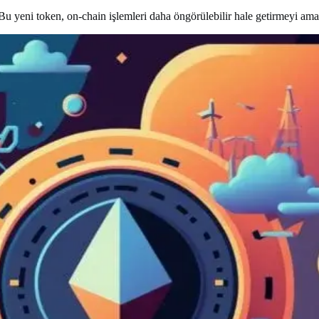
 yeni token, on-chain işlemleri daha öngörülebilir hale getirmeyi ama