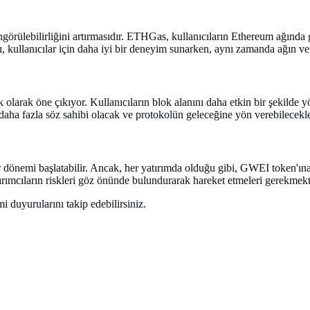
örülebilirliğini artırmasıdır. ETHGas, kullanıcıların Ethereum ağında ger
, kullanıcılar için daha iyi bir deneyim sunarken, aynı zamanda ağın ver
larak öne çıkıyor. Kullanıcıların blok alanını daha etkin bir şekilde
 daha fazla söz sahibi olacak ve protokolün geleceğine yön verebilecekle
nemi başlatabilir. Ancak, her yatırımda olduğu gibi, GWEI token'ına 
atırımcıların riskleri göz önünde bulundurarak hareket etmeleri gerekmekt
i duyurularını takip edebilirsiniz.