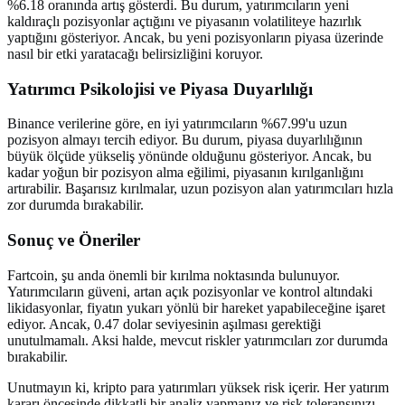
%6.18 oranında artış gösterdi. Bu durum, yatırımcıların yeni
kaldıraçlı pozisyonlar açtığını ve piyasanın volatiliteye hazırlık
yaptığını gösteriyor. Ancak, bu yeni pozisyonların piyasa üzerinde
nasıl bir etki yaratacağı belirsizliğini koruyor.
Yatırımcı Psikolojisi ve Piyasa Duyarlılığı
Binance verilerine göre, en iyi yatırımcıların %67.99'u uzun
pozisyon almayı tercih ediyor. Bu durum, piyasa duyarlılığının
büyük ölçüde yükseliş yönünde olduğunu gösteriyor. Ancak, bu
kadar yoğun bir pozisyon alma eğilimi, piyasanın kırılganlığını
artırabilir. Başarısız kırılmalar, uzun pozisyon alan yatırımcıları hızla
zor durumda bırakabilir.
Sonuç ve Öneriler
Fartcoin, şu anda önemli bir kırılma noktasında bulunuyor.
Yatırımcıların güveni, artan açık pozisyonlar ve kontrol altındaki
likidasyonlar, fiyatın yukarı yönlü bir hareket yapabileceğine işaret
ediyor. Ancak, 0.47 dolar seviyesinin aşılması gerektiği
unutulmamalı. Aksi halde, mevcut riskler yatırımcıları zor durumda
bırakabilir.
Unutmayın ki, kripto para yatırımları yüksek risk içerir. Her yatırım
kararı öncesinde dikkatli bir analiz yapmanız ve risk toleransınızı