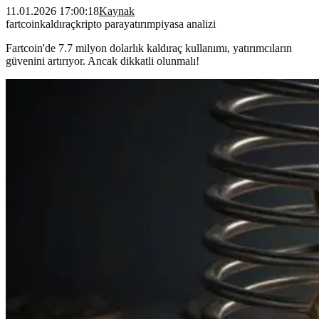
11.01.2026 17:00:18
Kaynak
fartcoin
kaldıraç
kripto para
yatırım
piyasa analizi
Fartcoin'de 7.7 milyon dolarlık kaldıraç kullanımı, yatırımcıların
güvenini artırıyor. Ancak dikkatli olunmalı!