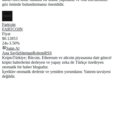
göz önünde bulundurmanız önemlidir.
Fartcoin
FARTCOIN
Fiyat
$0.12853
24s
-3.50%
Satın Al
Ana Sayfa
Sitemap
Robots
RSS
KriptoTürkiye; Bitcoin, Ethereum ve altcoin piyasasına dair güncel
kripto haberlerini derleyen ve yapay zeka ile Türkçe özetleyen
otomatik bir haber blogudur.
İçerikler otomatik derlenir ve yeniden yorumlanır. Yatırım tavsiyesi
değildir.