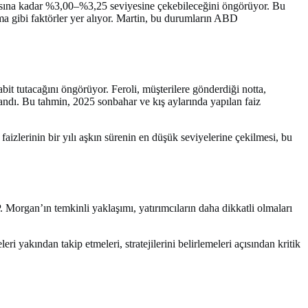
rtasına kadar %3,00–%3,25 seviyesine çekebileceğini öngörüyor. Bu
ma gibi faktörler yer alıyor. Martin, bu durumların ABD
it tutacağını öngörüyor. Feroli, müşterilere gönderdiği notta,
landı. Bu tahmin, 2025 sonbahar ve kış aylarında yapılan faiz
zlerinin bir yılı aşkın sürenin en düşük seviyelerine çekilmesi, bu
P. Morgan’ın temkinli yaklaşımı, yatırımcıların daha dikkatli olmaları
 yakından takip etmeleri, stratejilerini belirlemeleri açısından kritik