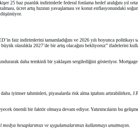
kişer 25 baz puanlık indirimlerle federal fonlama hedef aralığını yıl o
 azalması, ücret artış hızının yavaşlaması ve konut enflasyonundaki soğu
 düşünüyor.
n faiz indirimlerini tamamladığını ve 2026 yılı boyunca politikayı sab
üyük olasılıkla 2027’de bir artış olacağını bekliyoruz” ifadelerini kul
arak daha temkinli bir yaklaşım sergilediğini gösteriyor. Mortgage fai
daha iyimser tahminleri, piyasalarda risk alma iştahını artırabilirken, J.
ecek önemli bir faktör olmaya devam ediyor. Yatırımcıların bu gelişmeleri
syal medya hesaplarımızı ve uygulamalarımızı kullanmayı unutmayın.