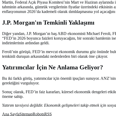
Martin, Federal Açık Piyasa Komitesi’nin Mart ve Haziran aylarında i
tahminin arkasında, gümrük vergilerinin fiyatlar üzerindeki etkisinin
enflasyonunun 2026’da kademeli olarak ılımlılaşmasına yol açacağını
J.P. Morgan'ın Temkinli Yaklaşımı
Diğer yandan, J.P. Morgan’ın baş ABD ekonomisti Michael Feroli, FED’i
“FED’in 2026 boyunca faizleri koruyacağını, bir sonraki hamlenin ise b
indirimlerinin ardından geldi.
Feroli’nin görüşü, FED’in mevcut ekonomik durumu göz önünde bulundur
temkinli duruşun arkasındaki nedenlerden biri olarak öne çıkıyor.
Yatırımcılar İçin Ne Anlama Geliyor?
Bu iki farklı görüş, yatırımcılar için önemli ipuçları sunuyor. ANZ’nin 
gerektiğini vurguluyor.
Sonuç olarak, FED’in faiz kararları, küresel ekonomik dengeleri etkiley
öneme sahip.
Yatırım tavsiyesi değildir. Ekonomik gelişmeleri takip etmek için so
Ana Sayfa
Sitemap
Robots
RSS