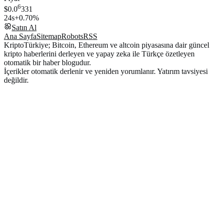
6
$0.0
331
24s
+0.70%
Satın Al
Ana Sayfa
Sitemap
Robots
RSS
KriptoTürkiye; Bitcoin, Ethereum ve altcoin piyasasına dair güncel
kripto haberlerini derleyen ve yapay zeka ile Türkçe özetleyen
otomatik bir haber blogudur.
İçerikler otomatik derlenir ve yeniden yorumlanır. Yatırım tavsiyesi
değildir.