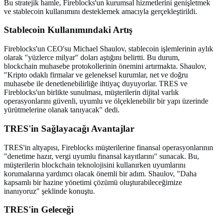
Bu stratejik hamle, Fireblocks'un kurumsal hizmetlerini genişletmek
ve stablecoin kullanımını desteklemek amacıyla gerçekleştirildi.
Stablecoin Kullanımındaki Artış
Fireblocks'un CEO'su Michael Shaulov, stablecoin işlemlerinin aylık
olarak "yüzlerce milyar" doları aştığını belirtti. Bu durum,
blockchain muhasebe protokollerinin önemini artırmakta. Shaulov,
"Kripto odaklı firmalar ve geleneksel kurumlar, net ve doğru
muhasebe ile denetlenebilirliğe ihtiyaç duyuyorlar. TRES ve
Fireblocks'un birlikte sunulması, müşterilerin dijital varlık
operasyonlarını güvenli, uyumlu ve ölçeklenebilir bir yapı üzerinde
yürütmelerine olanak tanıyacak" dedi.
TRES'in Sağlayacağı Avantajlar
TRES'in altyapısı, Fireblocks müşterilerine finansal operasyonlarının
"denetime hazır, vergi uyumlu finansal kayıtlarını" sunacak. Bu,
müşterilerin blockchain teknolojisini kullanırken uyumlarını
korumalarına yardımcı olacak önemli bir adım. Shaulov, "Daha
kapsamlı bir hazine yönetimi çözümü oluşturabileceğimize
inanıyoruz" şeklinde konuştu.
TRES'in Geleceği