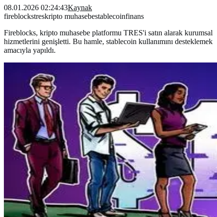
08.01.2026 02:24:43
Kaynak
fireblocks
tres
kripto muhasebe
stablecoin
finans
Fireblocks, kripto muhasebe platformu TRES'i satın alarak kurumsal
hizmetlerini genişletti. Bu hamle, stablecoin kullanımını desteklemek
amacıyla yapıldı.