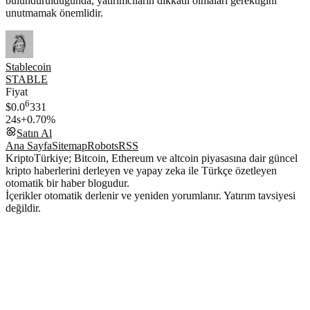
bulundurulduğunda, yatırımcıların dikkatli olmaları gerektiğini
unutmamak önemlidir.
Stablecoin
STABLE
Fiyat
6
$0.0
331
24s
+0.70%
Satın Al
Ana Sayfa
Sitemap
Robots
RSS
KriptoTürkiye; Bitcoin, Ethereum ve altcoin piyasasına dair güncel
kripto haberlerini derleyen ve yapay zeka ile Türkçe özetleyen
otomatik bir haber blogudur.
İçerikler otomatik derlenir ve yeniden yorumlanır. Yatırım tavsiyesi
değildir.