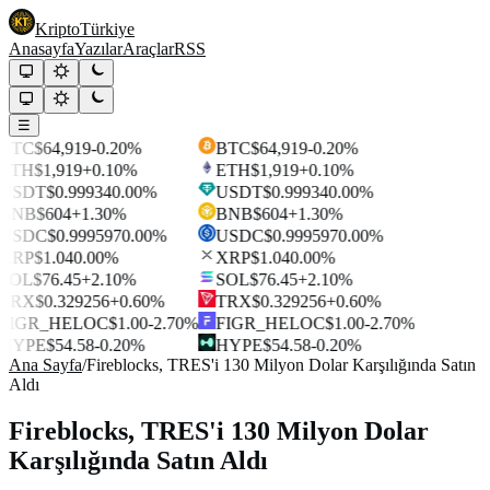
Kripto
Türkiye
Anasayfa
Yazılar
Araçlar
RSS
☰
BTC
$64,919
-0.20%
BTC
$64,919
-0.20%
ETH
$1,919
+0.10%
ETH
$1,919
+0.10%
USDT
$0.99934
0.00%
USDT
$0.99934
0.00%
BNB
$604
+1.30%
BNB
$604
+1.30%
USDC
$0.999597
0.00%
USDC
$0.999597
0.00%
XRP
$1.04
0.00%
XRP
$1.04
0.00%
SOL
$76.45
+2.10%
SOL
$76.45
+2.10%
TRX
$0.329256
+0.60%
TRX
$0.329256
+0.60%
FIGR_HELOC
$1.00
-2.70%
FIGR_HELOC
$1.00
-2.70%
HYPE
$54.58
-0.20%
HYPE
$54.58
-0.20%
Ana Sayfa
/
Fireblocks, TRES'i 130 Milyon Dolar Karşılığında Satın
Aldı
Fireblocks, TRES'i 130 Milyon Dolar
Karşılığında Satın Aldı