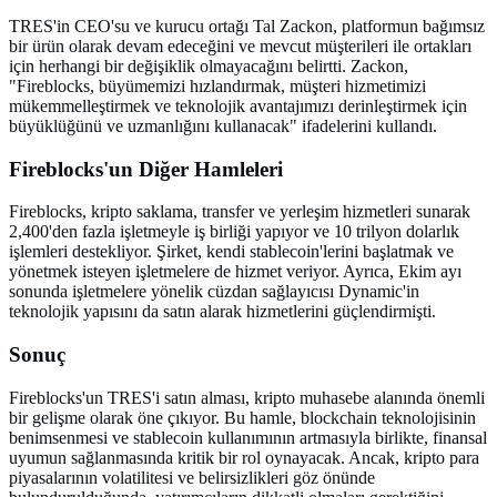
TRES'in CEO'su ve kurucu ortağı Tal Zackon, platformun bağımsız
bir ürün olarak devam edeceğini ve mevcut müşterileri ile ortakları
için herhangi bir değişiklik olmayacağını belirtti. Zackon,
"Fireblocks, büyümemizi hızlandırmak, müşteri hizmetimizi
mükemmelleştirmek ve teknolojik avantajımızı derinleştirmek için
büyüklüğünü ve uzmanlığını kullanacak" ifadelerini kullandı.
Fireblocks'un Diğer Hamleleri
Fireblocks, kripto saklama, transfer ve yerleşim hizmetleri sunarak
2,400'den fazla işletmeyle iş birliği yapıyor ve 10 trilyon dolarlık
işlemleri destekliyor. Şirket, kendi stablecoin'lerini başlatmak ve
yönetmek isteyen işletmelere de hizmet veriyor. Ayrıca, Ekim ayı
sonunda işletmelere yönelik cüzdan sağlayıcısı Dynamic'in
teknolojik yapısını da satın alarak hizmetlerini güçlendirmişti.
Sonuç
Fireblocks'un TRES'i satın alması, kripto muhasebe alanında önemli
bir gelişme olarak öne çıkıyor. Bu hamle, blockchain teknolojisinin
benimsenmesi ve stablecoin kullanımının artmasıyla birlikte, finansal
uyumun sağlanmasında kritik bir rol oynayacak. Ancak, kripto para
piyasalarının volatilitesi ve belirsizlikleri göz önünde