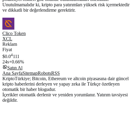
Unutulmamalıdır ki, kripto para yatırımları yüksek risk içermektedir
ve dikkatli bir değerlendirme gerektirir.
Clico Token
XCL
Reklam
Fiyat
4
$0.0
111
24s
+0.66%
Satın Al
Ana Sayfa
Sitemap
Robots
RSS
KriptoTürkiye; Bitcoin, Ethereum ve altcoin piyasasına dair güncel
kripto haberlerini derleyen ve yapay zeka ile Türkçe özetleyen
otomatik bir haber blogudur.
İçerikler otomatik derlenir ve yeniden yorumlanır. Yatırım tavsiyesi
değildir.