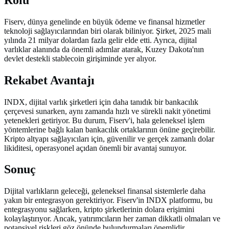
Fiserv, dünya genelinde en büyük ödeme ve finansal hizmetler
teknoloji sağlayıcılarından biri olarak biliniyor. Şirket, 2025 mali
yılında 21 milyar dolardan fazla gelir elde etti. Ayrıca, dijital
varlıklar alanında da önemli adımlar atarak, Kuzey Dakota'nın
devlet destekli stablecoin girişiminde yer alıyor.
Rekabet Avantajı
INDX, dijital varlık şirketleri için daha tanıdık bir bankacılık
çerçevesi sunarken, aynı zamanda hızlı ve sürekli nakit yönetimi
yetenekleri getiriyor. Bu durum, Fiserv'i, hala geleneksel işlem
yöntemlerine bağlı kalan bankacılık ortaklarının önüne geçirebilir.
Kripto altyapı sağlayıcıları için, güvenilir ve gerçek zamanlı dolar
likiditesi, operasyonel açıdan önemli bir avantaj sunuyor.
Sonuç
Dijital varlıkların geleceği, geleneksel finansal sistemlerle daha
yakın bir entegrasyon gerektiriyor. Fiserv'in INDX platformu, bu
entegrasyonu sağlarken, kripto şirketlerinin dolara erişimini
kolaylaştırıyor. Ancak, yatırımcıların her zaman dikkatli olmaları ve
potansiyel riskleri göz önünde bulundurmaları önemlidir.