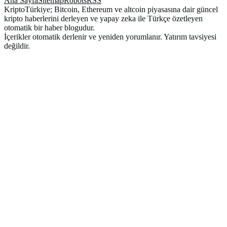
Ana Sayfa
Sitemap
Robots
RSS
KriptoTürkiye; Bitcoin, Ethereum ve altcoin piyasasına dair güncel
kripto haberlerini derleyen ve yapay zeka ile Türkçe özetleyen
otomatik bir haber blogudur.
İçerikler otomatik derlenir ve yeniden yorumlanır. Yatırım tavsiyesi
değildir.