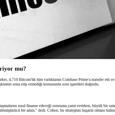
iriyor mu?
irket, 4,710 Bitcoin'lik tüm varlıklarını Coinbase Prime'a transfer etti
şkisinin sona erip ermediği konusunda soru işaretleri doğurdu.
alarını nasıl finanse edeceği sorusuna yanıt verirken, büyük bir satın a
önüştürücü bir adım," dedi. Cohen, bu stratejinin başarılı olması halin