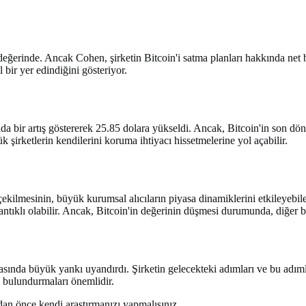
ğerinde. Ancak Cohen, şirketin Bitcoin'i satma planları hakkında net bir 
 bir yer edindiğini gösteriyor.
 bir artış göstererek 25.85 dolara yükseldi. Ancak, Bitcoin'in son dön
irketlerin kendilerini koruma ihtiyacı hissetmelerine yol açabilir.
ekilmesinin, büyük kurumsal alıcıların piyasa dinamiklerini etkileyebil
mantıklı olabilir. Ancak, Bitcoin'in değerinin düşmesi durumunda, diğer 
yasasında büyük yankı uyandırdı. Şirketin gelecekteki adımları ve bu adı
e bulundurmaları önemlidir.
dan önce kendi araştırmanızı yapmalısınız.