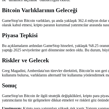
Bitcoin Varlıklarının Geleceği
GameStop'un Bitcoin varlıkları, şu anda yaklaşık 362.4 milyon dolar de
olarak kabul etmesi, kripto paranın kurumsal yatırımcılar arasında nasıl
Piyasa Tepkisi
Bu açıklamaların ardından GameStop hisseleri, yaklaşık %8.25 oranında
yaptığı 2025 seviyelerine geri dönmesine neden oldu. Bu durum, büyük ş
Riskler ve Gelecek
Greg Magadini, Amberdata'nın türevler direktörü, Bitcoin'in son geri ç
kullanımı bulursa, varlıklarını alternatif bir kullanıma yönlendirmek 
Sonuç
GameStop'un Bitcoin ile ilgili stratejik değişiklikleri, kripto para pi
yatırımcıların bu tür gelişmelere dikkat etmeleri ve riskleri göz önünd
Unutmayın:
Kripto para yatırımları yüksek risk içerir. Yatırım yapma