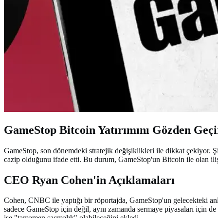
GameStop Bitcoin Yatırımını Gözden Geç
GameStop, son dönemdeki stratejik değişiklikleri ile dikkat çekiyor. Ş
cazip olduğunu ifade etti. Bu durum, GameStop'un Bitcoin ile olan ili
CEO Ryan Cohen'in Açıklamaları
Cohen, CNBC ile yaptığı bir röportajda, GameStop'un gelecekteki anlaşm
sadece GameStop için değil, aynı zamanda sermaye piyasaları için de d
ise "tamamen saçmalık" olabileceğini ekledi.