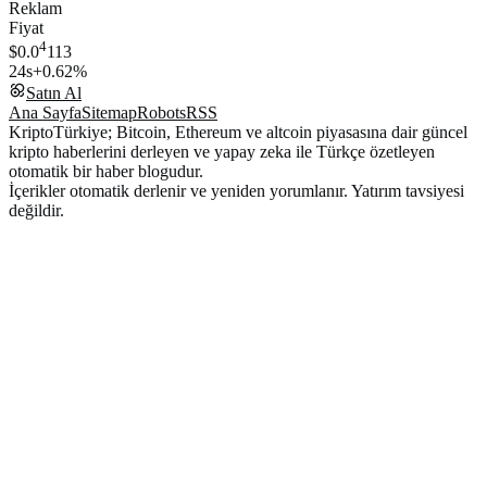
Reklam
Fiyat
4
$0.0
113
24s
+0.62%
Satın Al
Ana Sayfa
Sitemap
Robots
RSS
KriptoTürkiye; Bitcoin, Ethereum ve altcoin piyasasına dair güncel
kripto haberlerini derleyen ve yapay zeka ile Türkçe özetleyen
otomatik bir haber blogudur.
İçerikler otomatik derlenir ve yeniden yorumlanır. Yatırım tavsiyesi
değildir.