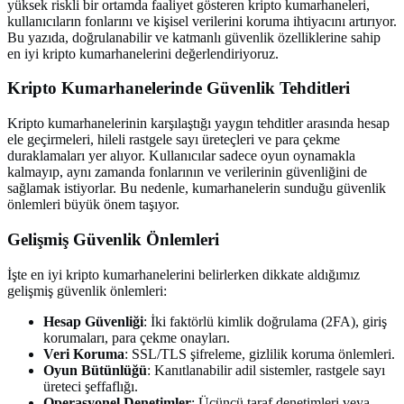
yüksek riskli bir ortamda faaliyet gösteren kripto kumarhaneleri,
kullanıcıların fonlarını ve kişisel verilerini koruma ihtiyacını artırıyor.
Bu yazıda, doğrulanabilir ve katmanlı güvenlik özelliklerine sahip
en iyi kripto kumarhanelerini değerlendiriyoruz.
Kripto Kumarhanelerinde Güvenlik Tehditleri
Kripto kumarhanelerinin karşılaştığı yaygın tehditler arasında hesap
ele geçirmeleri, hileli rastgele sayı üreteçleri ve para çekme
duraklamaları yer alıyor. Kullanıcılar sadece oyun oynamakla
kalmayıp, aynı zamanda fonlarının ve verilerinin güvenliğini de
sağlamak istiyorlar. Bu nedenle, kumarhanelerin sunduğu güvenlik
önlemleri büyük önem taşıyor.
Gelişmiş Güvenlik Önlemleri
İşte en iyi kripto kumarhanelerini belirlerken dikkate aldığımız
gelişmiş güvenlik önlemleri:
Hesap Güvenliği
: İki faktörlü kimlik doğrulama (2FA), giriş
korumaları, para çekme onayları.
Veri Koruma
: SSL/TLS şifreleme, gizlilik koruma önlemleri.
Oyun Bütünlüğü
: Kanıtlanabilir adil sistemler, rastgele sayı
üreteci şeffaflığı.
Operasyonel Denetimler
: Üçüncü taraf denetimleri veya