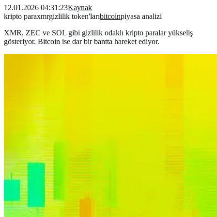
12.01.2026 04:31:23
Kaynak
kripto para
xmr
gizlilik token'ları
bitcoin
piyasa analizi
XMR, ZEC ve SOL gibi gizlilik odaklı kripto paralar yükseliş
gösteriyor. Bitcoin ise dar bir bantta hareket ediyor.