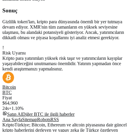
Sonuç
Gizlilik token'ları, kripto para dünyasında önemli bir yer tutmaya
devam ediyor. XMR'nin tüm zamanların en yüksek seviyesine
ulaşması, bu alandaki potansiyeli gösteriyor. Ancak, yatırımcıların
dikkatli olması ve piyasa koşullarını iyi analiz etmesi gerekiyor.
!
Risk Uyarısı
Kripto para yatırımları yüksek risk taşır ve yatırımcıların kayıplar
yaşayabileceğini unutmaması önemlidir. Yatırım yapmadan önce
kendi araştırmanızı yapmalısınız.
Bitcoin
BTC
Fiyat
$64,960
24s
+1.10%
Satın Al
Diğer
BTC
ile ilgili haberler
Ana Sayfa
Sitemap
Robots
RSS
KriptoTürkiye; Bitcoin, Ethereum ve altcoin piyasasına dair güncel
kripto haberlerini derleyen ve yapay zeka ile Türkçe özetleyen