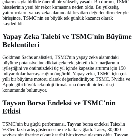
çıkarmasıyla birlikte önemli bir yükseliş yaşadı. Bu durum, TSMC
hisselerinin yeni bir rekor kırmasına neden oldu. Bu yükseliş,
yatırımcıların yapay zeka alanındaki fırsatları değerlendirmeleriyle
birleşince, TSMC'nin en büyük tek günlük kazancı olarak
kaydedildi.
Yapay Zeka Talebi ve TSMC'nin Büyüme
Beklentileri
Goldman Sachs analistleri, TSMC'nin yapay zeka alanındaki
büyüme potansiyeline dikkat çekerek, şirketin kâr marjlarının
iyileştiğini ve önümüzdeki üç yıl içinde kapasite artırımı için 150
milyar dolar harcayacağını öngördü. Yapay zeka, TSMC için çok
yıllı bir büyüme motoru olarak değerlendiriliyor. TSMC, Nvidia ve
Apple gibi büyük teknoloji firmalarına önemli bir tedarikçi
konumunda bulunuyor.
Tayvan Borsa Endeksi ve TSMC'nin
Etkisi
TSMC'nin bu güçlü performansı, Tayvan borsa endeksi Taiex'in
%3'ten fazla artış göstermesine de katkı sağladı. Taiex, 30,000
seviyesinin üzerine çıkarak tarihi bir zirveye ulaşmış oldu. Tayvan