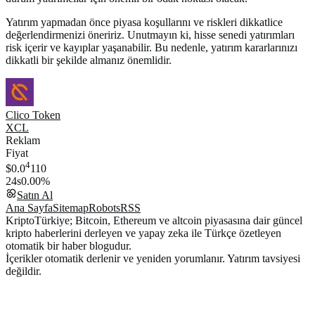
Yatırım yapmadan önce piyasa koşullarını ve riskleri dikkatlice
değerlendirmenizi öneririz. Unutmayın ki, hisse senedi yatırımları
risk içerir ve kayıplar yaşanabilir. Bu nedenle, yatırım kararlarınızı
dikkatli bir şekilde almanız önemlidir.
Clico Token
XCL
Reklam
Fiyat
4
$0.0
110
24s
0.00%
Satın Al
Ana Sayfa
Sitemap
Robots
RSS
KriptoTürkiye; Bitcoin, Ethereum ve altcoin piyasasına dair güncel
kripto haberlerini derleyen ve yapay zeka ile Türkçe özetleyen
otomatik bir haber blogudur.
İçerikler otomatik derlenir ve yeniden yorumlanır. Yatırım tavsiyesi
değildir.