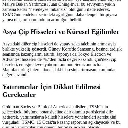
Maliye Bakan Yardımcısı Juan Ching-hwa, bu seviyenin yakın
zamana kadar "neredeyse imkansız" olduğunu ifade ederek,
TSMC'nin endeks üzerindeki ağırlığının daha dengeli bir piyasa
yapısı oluşturma umudunu artırdığını belirtti.
Asya Çip Hisseleri ve Küresel Eğilimler
Asya'daki diğer çip hisseleri de yapay zeka talebinin artmasıyla
birlikte yükseliş gösterdi. Güney Kore'de Samsung, beşinci ardışık
seansında kazançlarını artırdı. Japonya'da Tokyo Electron ve
Advantest hisseleri de %7'den fazla değer kazandı. Çin'deki çip
hisseleri, entegre devre yatırım fonunun Semiconductor
Manufacturing International'daki hissesini artırmasının ardından
değer kazandı.
Yatırımcılar İçin Dikkat Edilmesi
Gerekenler
Goldman Sachs ve Bank of America analistleri, TSMC'nin
gelecekteki büyüme potansiyeline dair olumlu görüşlerini dile
getirerek, yatırımcıların kaliteli hisselere yönelmeleri gerektiğini
vurguladı. TSMC, 15 Ocak'ta kazanç raporunu açıklayacak ve bu
durum yatırımcılar için önemli bir odak noktası olacak.