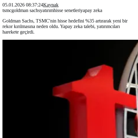
05.01.2026 08:37:24
Kaynak
tsmc
goldman sachs
yatırım
hisse senetleri
yapay zeka
Goldman Sachs, TSMC'nin hisse hedefini %35 artırarak yeni bir
rekor kırılmasına neden oldu. Yapay zeka talebi, yatırımcıları
harekete geçirdi.