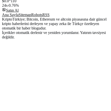
$0.0
110
24s
-0.76%
Satın Al
Ana Sayfa
Sitemap
Robots
RSS
KriptoTürkiye; Bitcoin, Ethereum ve altcoin piyasasına dair güncel
kripto haberlerini derleyen ve yapay zeka ile Türkçe özetleyen
otomatik bir haber blogudur.
İçerikler otomatik derlenir ve yeniden yorumlanır. Yatırım tavsiyesi
değildir.