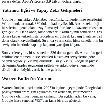
piyasa değeri Apple'ı geçerek 3.9 trilyon dolara ulaştı.
Yatırımcı İlgisi ve Yapay Zeka Gelişmeleri
Google'ın ana şirketi Alphabet, geçtiğimiz günlerde hisse senetlerini
%1 oranında artırarak 330 dolara kadar yükseldi. Ancak, teknoloji
hisselerinin genel olarak zayıflamasıyla birlikte bu kazançlar kısmen
geri çekildi. Daha önce, hisse senetleri Kasım ayının sonlarında 328
dolara kadar yükselmişti. Google'ın en yüksek kapanış fiyatı ise 323
dolar olarak kaydedilmişti. Şu anda yatırımcılar, hisse senetlerinin bu
seviyenin üzerinde kapanıp kapanmayacağını izliyor.
Son verilere göre, hisse senetleri 326 dolara geriledi. Ancak, bu geri
çekilmelere rağmen, hisse senetleri Kasım ayı seviyelerine göre
önemli ölçüde yükselmiş durumda. Bu yükseliş, Google'ın piyasa
değerinin Apple'ı geçmesini sağladı ve şirketi dünya genelinde
dördüncü en büyük varlık haline getirdi.
Warren Buffett'ın Yatırımı
Warren Buffett'ın şirketinin, 2025'in üçüncü çeyreğinde Google'daki
pozisyonunu artırdığını açıklamasının ardından, yatırımcıların
Google'a olan ilgisi yeniden canlandı. Bu açıklamadan bu yana,
Google hisse senetleri %57'den fazla bir artış gösterdi.