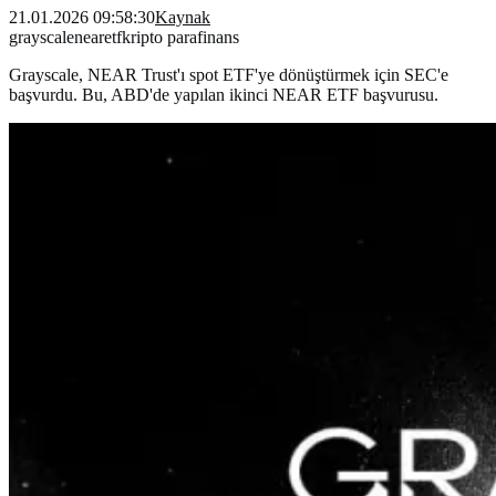
21.01.2026 09:58:30
Kaynak
grayscale
near
etf
kripto para
finans
Grayscale, NEAR Trust'ı spot ETF'ye dönüştürmek için SEC'e
başvurdu. Bu, ABD'de yapılan ikinci NEAR ETF başvurusu.