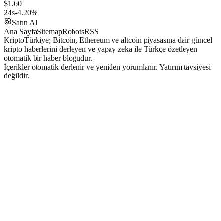
$1.60
24s
-4.20%
Satın Al
Ana Sayfa
Sitemap
Robots
RSS
KriptoTürkiye; Bitcoin, Ethereum ve altcoin piyasasına dair güncel
kripto haberlerini derleyen ve yapay zeka ile Türkçe özetleyen
otomatik bir haber blogudur.
İçerikler otomatik derlenir ve yeniden yorumlanır. Yatırım tavsiyesi
değildir.