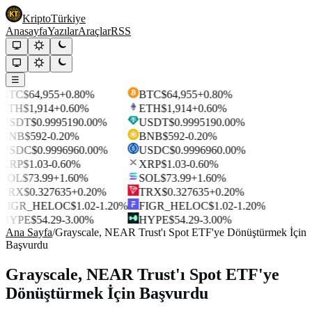
Kripto
Türkiye
Anasayfa
Yazılar
Araçlar
RSS
☰
BTC
$64,955
+0.80%
BTC
$64,955
+0.80%
ETH
$1,914
+0.60%
ETH
$1,914
+0.60%
USDT
$0.999519
0.00%
USDT
$0.999519
0.00%
BNB
$592
-0.20%
BNB
$592
-0.20%
USDC
$0.999696
0.00%
USDC
$0.999696
0.00%
XRP
$1.03
-0.60%
XRP
$1.03
-0.60%
SOL
$73.99
+1.60%
SOL
$73.99
+1.60%
TRX
$0.327635
+0.20%
TRX
$0.327635
+0.20%
FIGR_HELOC
$1.02
-1.20%
FIGR_HELOC
$1.02
-1.20%
HYPE
$54.29
-3.00%
HYPE
$54.29
-3.00%
Ana Sayfa
/
Grayscale, NEAR Trust'ı Spot ETF'ye Dönüştürmek İçin
Başvurdu
Grayscale, NEAR Trust'ı Spot ETF'ye
Dönüştürmek İçin Başvurdu