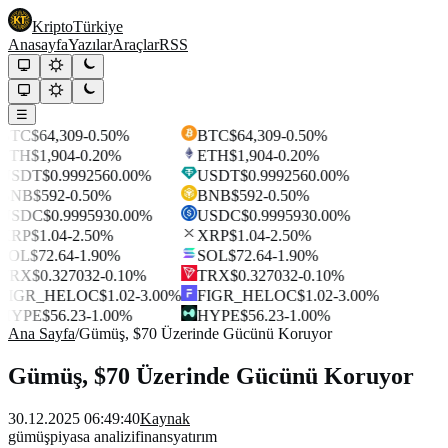
Kripto
Türkiye
Anasayfa
Yazılar
Araçlar
RSS
☰
BTC
$64,309
-0.50%
BTC
$64,309
-0.50%
ETH
$1,904
-0.20%
ETH
$1,904
-0.20%
USDT
$0.999256
0.00%
USDT
$0.999256
0.00%
BNB
$592
-0.50%
BNB
$592
-0.50%
USDC
$0.999593
0.00%
USDC
$0.999593
0.00%
XRP
$1.04
-2.50%
XRP
$1.04
-2.50%
SOL
$72.64
-1.90%
SOL
$72.64
-1.90%
TRX
$0.327032
-0.10%
TRX
$0.327032
-0.10%
FIGR_HELOC
$1.02
-3.00%
FIGR_HELOC
$1.02
-3.00%
HYPE
$56.23
-1.00%
HYPE
$56.23
-1.00%
Ana Sayfa
/
Gümüş, $70 Üzerinde Gücünü Koruyor
Gümüş, $70 Üzerinde Gücünü Koruyor
30.12.2025 06:49:40
Kaynak
gümüş
piyasa analizi
finans
yatırım