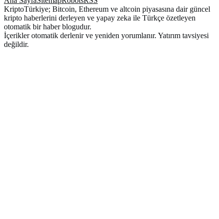
Ana Sayfa
Sitemap
Robots
RSS
KriptoTürkiye; Bitcoin, Ethereum ve altcoin piyasasına dair güncel
kripto haberlerini derleyen ve yapay zeka ile Türkçe özetleyen
otomatik bir haber blogudur.
İçerikler otomatik derlenir ve yeniden yorumlanır. Yatırım tavsiyesi
değildir.