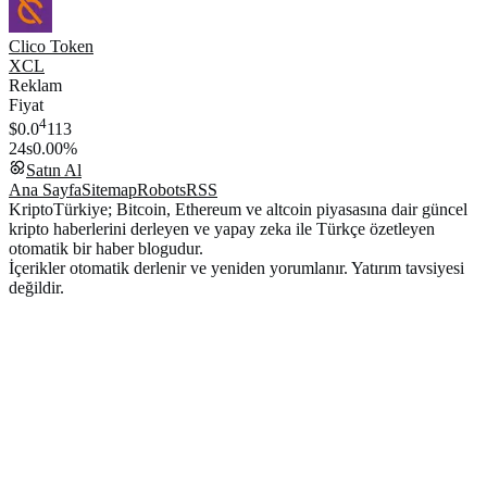
Clico Token
XCL
Reklam
Fiyat
4
$0.0
113
24s
0.00%
Satın Al
Ana Sayfa
Sitemap
Robots
RSS
KriptoTürkiye; Bitcoin, Ethereum ve altcoin piyasasına dair güncel
kripto haberlerini derleyen ve yapay zeka ile Türkçe özetleyen
otomatik bir haber blogudur.
İçerikler otomatik derlenir ve yeniden yorumlanır. Yatırım tavsiyesi
değildir.