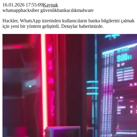
16.01.2026 17:55:09
Kaynak
whatsapp
hack
siber güvenlik
bankacılık
malware
Hackler, WhatsApp üzerinden kullanıcıların banka bilgilerini çalmak
için yeni bir yöntem geliştirdi. Detaylar haberimizde.