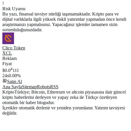
!
Risk Uyarısı
Bu yazı, finansal tavsiye niteliği taşımamaktadır. Kripto para ve
dijital varlıklarla ilgili yüksek riskli yatırımlar yapmadan önce kendi
araştırmanızı yapmalısınız. Yapacağınız işlemler tamamen sizin
sorumluluğunuzdadır.
Clico Token
XCL
Reklam
Fiyat
4
$0.0
111
24s
0.00%
Satın Al
Ana Sayfa
Sitemap
Robots
RSS
KriptoTürkiye; Bitcoin, Ethereum ve altcoin piyasasına dair güncel
kripto haberlerini derleyen ve yapay zeka ile Türkçe özetleyen
otomatik bir haber blogudur.
İçerikler otomatik derlenir ve yeniden yorumlanır. Yatırım tavsiyesi
değildir.