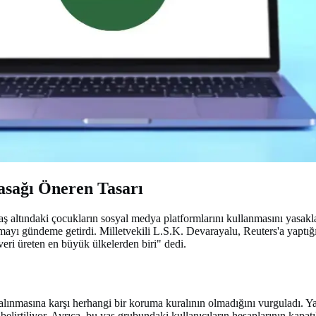
asağı Öneren Tasarı
ş altındaki çocukların sosyal medya platformlarını kullanmasını yasakl
ışmayı gündeme getirdi. Milletvekili L.S.K. Devarayalu, Reuters'a yapt
eri üreten en büyük ülkelerden biri" dedi.
ınmasına karşı herhangi bir koruma kuralının olmadığını vurguladı. Yasa
irtiliyor. Ayrıca, bu yaş grubundaki kullanıcıların hesaplarının kapatıl