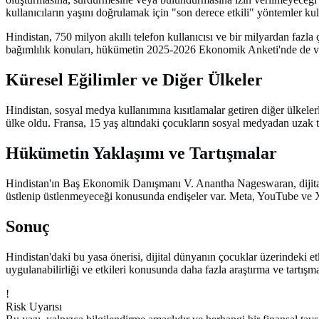
kullanıcıların yaşını doğrulamak için "son derece etkili" yöntemler kul
Hindistan, 750 milyon akıllı telefon kullanıcısı ve bir milyardan fazla ç
bağımlılık konuları, hükümetin 2025-2026 Ekonomik Anketi'nde de v
Küresel Eğilimler ve Diğer Ülkeler
Hindistan, sosyal medya kullanımına kısıtlamalar getiren diğer ülkelerl
ülke oldu. Fransa, 15 yaş altındaki çocukların sosyal medyadan uzak t
Hükümetin Yaklaşımı ve Tartışmalar
Hindistan'ın Baş Ekonomik Danışmanı V. Anantha Nageswaran, dijital b
üstlenip üstlenmeyeceği konusunda endişeler var. Meta, YouTube ve X 
Sonuç
Hindistan'daki bu yasa önerisi, dijital dünyanın çocuklar üzerindeki etki
uygulanabilirliği ve etkileri konusunda daha fazla araştırma ve tartışma
!
Risk Uyarısı