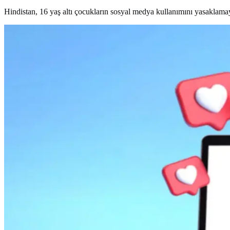
Hindistan, 16 yaş altı çocukların sosyal medya kullanımını yasaklamayı