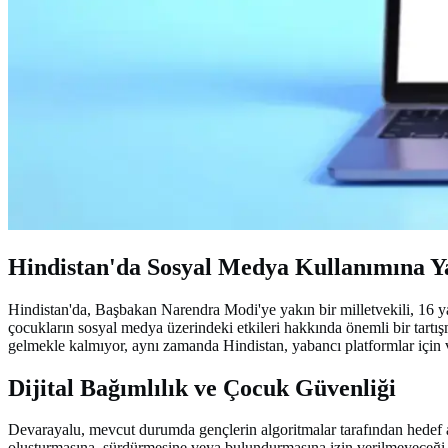
Hindistan'da Sosyal Medya Kullanımına Y
Hindistan'da, Başbakan Narendra Modi'ye yakın bir milletvekili, 16 ya
çocukların sosyal medya üzerindeki etkileri hakkında önemli bir tart
gelmekle kalmıyor, aynı zamanda Hindistan, yabancı platformlar için v
Dijital Bağımlılık ve Çocuk Güvenliği
Devarayalu, mevcut durumda gençlerin algoritmalar tarafından hedef al
oluşturmasına, sürdürmesine veya bulundurmasına izin verilmeyeceği bel