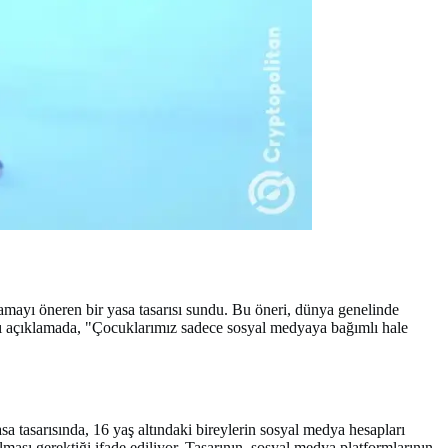
amayı öneren bir yasa tasarısı sundu. Bu öneri, dünya genelinde
ığı açıklamada, "Çocuklarımız sadece sosyal medyaya bağımlı hale
 tasarısında, 16 yaş altındaki bireylerin sosyal medya hesapları
ması gerektiği ifade ediliyor. Tasarının, sosyal medya platformlarının