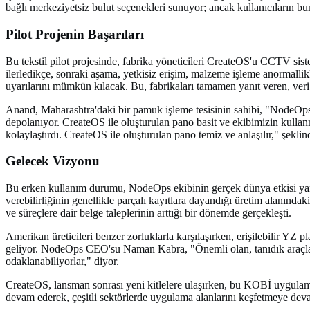
bağlı merkeziyetsiz bulut seçenekleri sunuyor; ancak kullanıcıların bu
Pilot Projenin Başarıları
Bu tekstil pilot projesinde, fabrika yöneticileri CreateOS'u CCTV sis
ilerledikçe, sonraki aşama, yetkisiz erişim, malzeme işleme anormallikl
uyarılarını mümkün kılacak. Bu, fabrikaları tamamen yanıt veren, veri 
Anand, Maharashtra'daki bir pamuk işleme tesisinin sahibi, "NodeOps
depolanıyor. CreateOS ile oluşturulan pano basit ve ekibimizin kull
kolaylaştırdı. CreateOS ile oluşturulan pano temiz ve anlaşılır," şeklin
Gelecek Vizyonu
Bu erken kullanım durumu, NodeOps ekibinin gerçek dünya etkisi yar
verebilirliğinin genellikle parçalı kayıtlara dayandığı üretim alanındak
ve süreçlere dair belge taleplerinin arttığı bir dönemde gerçekleşti.
Amerikan üreticileri benzer zorluklarla karşılaşırken, erişilebilir YZ
geliyor. NodeOps CEO'su Naman Kabra, "Önemli olan, tanıdık araçlarla
odaklanabiliyorlar," diyor.
CreateOS, lansman sonrası yeni kitlelere ulaşırken, bu KOBİ uygulam
devam ederek, çeşitli sektörlerde uygulama alanlarını keşfetmeye dev