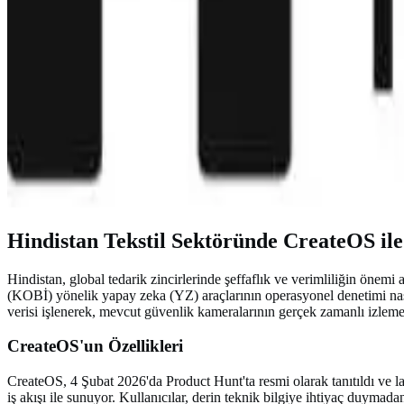
Hindistan Tekstil Sektöründe CreateOS il
Hindistan, global tedarik zincirlerinde şeffaflık ve verimliliğin ön
(KOBİ) yönelik yapay zeka (YZ) araçlarının operasyonel denetimi nasıl
verisi işlenerek, mevcut güvenlik kameralarının gerçek zamanlı izlem
CreateOS'un Özellikleri
CreateOS, 4 Şubat 2026'da Product Hunt'ta resmi olarak tanıtıldı ve la
iş akışı ile sunuyor. Kullanıcılar, derin teknik bilgiye ihtiyaç duymada