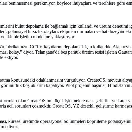
nları benimsemesi gerekmiyor, böylece ihtiyaçlara ve tercihlere göre esn
temlerini bulut depolama ile bağlamak için kullandı ve üretim denetimi 
eri, potansiyel hırsızlık olayları, ekipman durmaları ve hat düzeyindeki 
odaklı bir işletim modeline yaklaştırıyor.
'u fabrikamızın CCTV kayıtlarını depolamak için kullandık. Alan uzak
anması kolay," diyor. Telangana'da beş pamuk üretim tesisi işleten Ga
de ekliyor.
atma konusundaki odaklanmasını vurguluyor. CreateOS, mevcut altyapıy
i görünürlük boşluklarını kapatıyor. Pilot projenin başarısı, Hindistan'ın
 platformları olan CreateOS'un küçük işletmelere nasıl şeffaflık ve kara
 acil sorunları çözmektir. CreateOS, YZ destekli geliştirme karmaşasın
ası, küresel üretimde operasyonel bölünmeleri köprüleme potansiyelini
am ediyor.