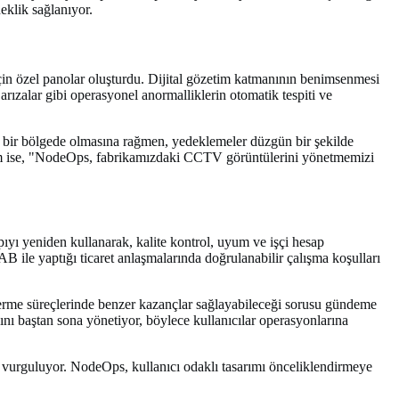
eklik sağlanıyor.
için özel panolar oluşturdu. Dijital gözetim katmanının benimsenmesi
arızalar gibi operasyonel anormalliklerin otomatik tespiti ve
 bir bölgede olmasına rağmen, yedeklemeler düzgün bir şekilde
utam ise, "NodeOps, fabrikamızdaki CCTV görüntülerini yönetmemizi
ı yeniden kullanarak, kalite kontrol, uyum ve işçi hesap
 AB ile yaptığı ticaret anlaşmalarında doğrulanabilir çalışma koşulları
r verme süreçlerinde benzer kazançlar sağlayabileceği sorusu gündeme
ı baştan sona yönetiyor, böylece kullanıcılar operasyonlarına
 vurguluyor. NodeOps, kullanıcı odaklı tasarımı önceliklendirmeye