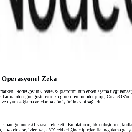
e Operasyonel Zeka
emi artarken, NodeOps'un CreateOS platformunun erken aşama uygulamasıy
 artırabileceğini gösteriyor. 75 gün süren bu pilot proje, CreateOS'un
e ve uyum sağlama araçlarına dönüştürülmesini sağladı.
nsman gününde #1 sırasını elde etti. Bu platform, fikir oluşturma, kodl
n, no-code arayüzleri veya YZ rehberliğinde ipuçları ile uygulama geliştir