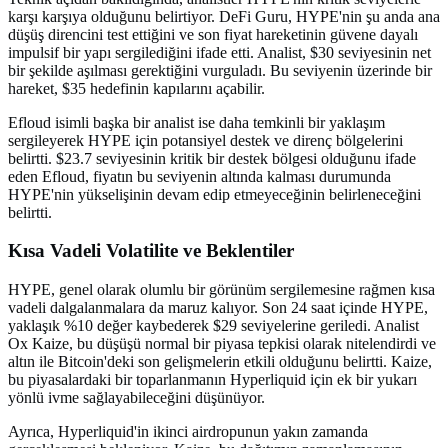
karşı karşıya olduğunu belirtiyor. DeFi Guru, HYPE'nin şu anda ana
düşüş direncini test ettiğini ve son fiyat hareketinin güvene dayalı
impulsif bir yapı sergilediğini ifade etti. Analist, $30 seviyesinin net
bir şekilde aşılması gerektiğini vurguladı. Bu seviyenin üzerinde bir
hareket, $35 hedefinin kapılarını açabilir.
Efloud isimli başka bir analist ise daha temkinli bir yaklaşım
sergileyerek HYPE için potansiyel destek ve direnç bölgelerini
belirtti. $23.7 seviyesinin kritik bir destek bölgesi olduğunu ifade
eden Efloud, fiyatın bu seviyenin altında kalması durumunda
HYPE'nin yükselişinin devam edip etmeyeceğinin belirleneceğini
belirtti.
Kısa Vadeli Volatilite ve Beklentiler
HYPE, genel olarak olumlu bir görünüm sergilemesine rağmen kısa
vadeli dalgalanmalara da maruz kalıyor. Son 24 saat içinde HYPE,
yaklaşık %10 değer kaybederek $29 seviyelerine geriledi. Analist
Ox Kaize, bu düşüşü normal bir piyasa tepkisi olarak nitelendirdi ve
altın ile Bitcoin'deki son gelişmelerin etkili olduğunu belirtti. Kaize,
bu piyasalardaki bir toparlanmanın Hyperliquid için ek bir yukarı
yönlü ivme sağlayabileceğini düşünüyor.
Ayrıca, Hyperliquid'in ikinci airdropunun yakın zamanda