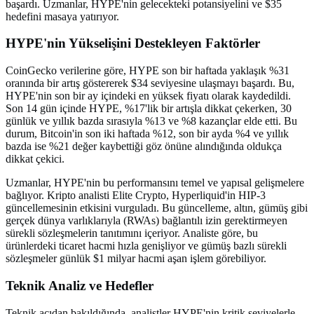
başardı. Uzmanlar, HYPE'nin gelecekteki potansiyelini ve $35
hedefini masaya yatırıyor.
HYPE'nin Yükselişini Destekleyen Faktörler
CoinGecko verilerine göre, HYPE son bir haftada yaklaşık %31
oranında bir artış göstererek $34 seviyesine ulaşmayı başardı. Bu,
HYPE'nin son bir ay içindeki en yüksek fiyatı olarak kaydedildi.
Son 14 gün içinde HYPE, %17'lik bir artışla dikkat çekerken, 30
günlük ve yıllık bazda sırasıyla %13 ve %8 kazançlar elde etti. Bu
durum, Bitcoin'in son iki haftada %12, son bir ayda %4 ve yıllık
bazda ise %21 değer kaybettiği göz önüne alındığında oldukça
dikkat çekici.
Uzmanlar, HYPE'nin bu performansını temel ve yapısal gelişmelere
bağlıyor. Kripto analisti Elite Crypto, Hyperliquid'in HIP-3
güncellemesinin etkisini vurguladı. Bu güncelleme, altın, gümüş gibi
gerçek dünya varlıklarıyla (RWAs) bağlantılı izin gerektirmeyen
sürekli sözleşmelerin tanıtımını içeriyor. Analiste göre, bu
ürünlerdeki ticaret hacmi hızla genişliyor ve gümüş bazlı sürekli
sözleşmeler günlük $1 milyar hacmi aşan işlem görebiliyor.
Teknik Analiz ve Hedefler
Teknik açıdan bakıldığında, analistler HYPE'nin kritik seviyelerle