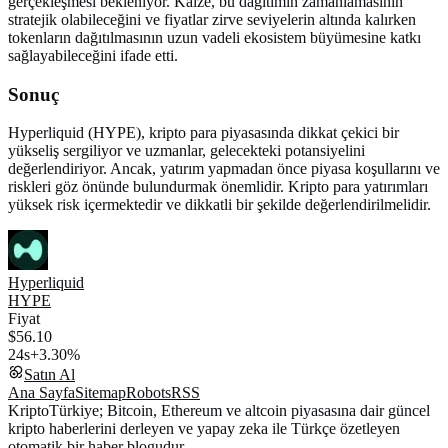
gerçekleşmesi bekleniyor. Kaize, bu dağıtımın zamanlamasının
stratejik olabileceğini ve fiyatlar zirve seviyelerin altında kalırken
tokenların dağıtılmasının uzun vadeli ekosistem büyümesine katkı
sağlayabileceğini ifade etti.
Sonuç
Hyperliquid (HYPE), kripto para piyasasında dikkat çekici bir
yükseliş sergiliyor ve uzmanlar, gelecekteki potansiyelini
değerlendiriyor. Ancak, yatırım yapmadan önce piyasa koşullarını ve
riskleri göz önünde bulundurmak önemlidir. Kripto para yatırımları
yüksek risk içermektedir ve dikkatli bir şekilde değerlendirilmelidir.
Hyperliquid
HYPE
Fiyat
$56.10
24s
+3.30%
Satın Al
Ana Sayfa
Sitemap
Robots
RSS
KriptoTürkiye; Bitcoin, Ethereum ve altcoin piyasasına dair güncel
kripto haberlerini derleyen ve yapay zeka ile Türkçe özetleyen
otomatik bir haber blogudur.