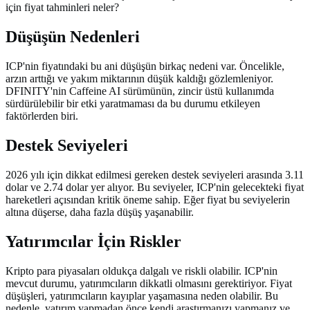
için fiyat tahminleri neler?
Düşüşün Nedenleri
ICP'nin fiyatındaki bu ani düşüşün birkaç nedeni var. Öncelikle,
arzın arttığı ve yakım miktarının düşük kaldığı gözlemleniyor.
DFINITY'nin Caffeine AI sürümünün, zincir üstü kullanımda
sürdürülebilir bir etki yaratmaması da bu durumu etkileyen
faktörlerden biri.
Destek Seviyeleri
2026 yılı için dikkat edilmesi gereken destek seviyeleri arasında 3.11
dolar ve 2.74 dolar yer alıyor. Bu seviyeler, ICP'nin gelecekteki fiyat
hareketleri açısından kritik öneme sahip. Eğer fiyat bu seviyelerin
altına düşerse, daha fazla düşüş yaşanabilir.
Yatırımcılar İçin Riskler
Kripto para piyasaları oldukça dalgalı ve riskli olabilir. ICP'nin
mevcut durumu, yatırımcıların dikkatli olmasını gerektiriyor. Fiyat
düşüşleri, yatırımcıların kayıplar yaşamasına neden olabilir. Bu
nedenle, yatırım yapmadan önce kendi araştırmanızı yapmanız ve