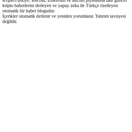
KriptoTürkiye; Bitcoin, Ethereum ve altcoin piyasasına dair güncel
kripto haberlerini derleyen ve yapay zeka ile Türkçe özetleyen
otomatik bir haber blogudur.
İçerikler otomatik derlenir ve yeniden yorumlanır. Yatırım tavsiyesi
değildir.