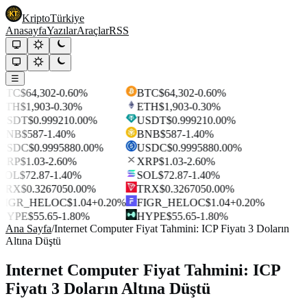
Kripto
Türkiye
Anasayfa
Yazılar
Araçlar
RSS
☰
BTC
$64,302
-0.60%
BTC
$64,302
-0.60%
ETH
$1,903
-0.30%
ETH
$1,903
-0.30%
USDT
$0.99921
0.00%
USDT
$0.99921
0.00%
BNB
$587
-1.40%
BNB
$587
-1.40%
USDC
$0.999588
0.00%
USDC
$0.999588
0.00%
XRP
$1.03
-2.60%
XRP
$1.03
-2.60%
SOL
$72.87
-1.40%
SOL
$72.87
-1.40%
TRX
$0.326705
0.00%
TRX
$0.326705
0.00%
FIGR_HELOC
$1.04
+0.20%
FIGR_HELOC
$1.04
+0.20%
HYPE
$55.65
-1.80%
HYPE
$55.65
-1.80%
Ana Sayfa
/
Internet Computer Fiyat Tahmini: ICP Fiyatı 3 Doların
Altına Düştü
Internet Computer Fiyat Tahmini: ICP
Fiyatı 3 Doların Altına Düştü