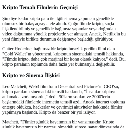
Kripto Temalı Filmlerin Geçmişi
Şimdiye kadar kripto para ile ilgili sinema yapımları genellikle
olumsuz bir bakış açısıyla ele alındı. Çoğu filmde kripto, suçla
ilişkilendirilmiş ve genellikle bağımsız yapımlar veya doğrudan
video dağıtımına yönelik projelerde yer almıştır. Ancak, Netflix'in bu
yeni filmiyle birlikte durumun değişmeye başladığı görülüyor.
Cutter Hoderine, bağımsız bir kripto hırsızlık gerilim filmi olan
"Cold Wallet"ın yönetmeni, kriptonun sinemadaki temsili hakkında,
"Filmde kripto, daha çok marjinal bir konu olarak kalıyor," dedi. Bu,
kripto paraların toplumda daha fazla yer bulmasıyla değişebilir.
Kripto ve Sinema İlişkisi
Leo Matchett, Web3 film fonu Decentralized Pictures'ın CEO'su,
kripto paraların sinemadaki temsili hakkında, "İnsanlar kriptoyu
anlamakta zorlanıyordu," dedi. 90'ların sonları ve 2000'lerin
başlarındaki filmlerde internetin temsili azdı. Ancak internet topluma
entegre oldukça, hackerlar ve çevrimiçi aktiviteler hakkında filmler
yapılmaya başlandı. Kripto da benzer bir yol izliyor.
Matchett, "Filmler günlük hayatımızın bir yansımasıdır. Kripto
günlük hayatımızın bir parçası olmadığı sürece, sanat dünyasında da