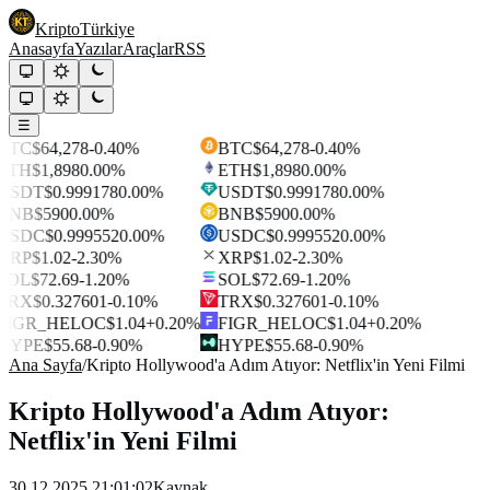
Kripto
Türkiye
Anasayfa
Yazılar
Araçlar
RSS
☰
BTC
$64,278
-0.40%
BTC
$64,278
-0.40%
ETH
$1,898
0.00%
ETH
$1,898
0.00%
USDT
$0.999178
0.00%
USDT
$0.999178
0.00%
BNB
$590
0.00%
BNB
$590
0.00%
USDC
$0.999552
0.00%
USDC
$0.999552
0.00%
XRP
$1.02
-2.30%
XRP
$1.02
-2.30%
SOL
$72.69
-1.20%
SOL
$72.69
-1.20%
TRX
$0.327601
-0.10%
TRX
$0.327601
-0.10%
FIGR_HELOC
$1.04
+0.20%
FIGR_HELOC
$1.04
+0.20%
HYPE
$55.68
-0.90%
HYPE
$55.68
-0.90%
Ana Sayfa
/
Kripto Hollywood'a Adım Atıyor: Netflix'in Yeni Filmi
Kripto Hollywood'a Adım Atıyor:
Netflix'in Yeni Filmi
30.12.2025 21:01:02
Kaynak