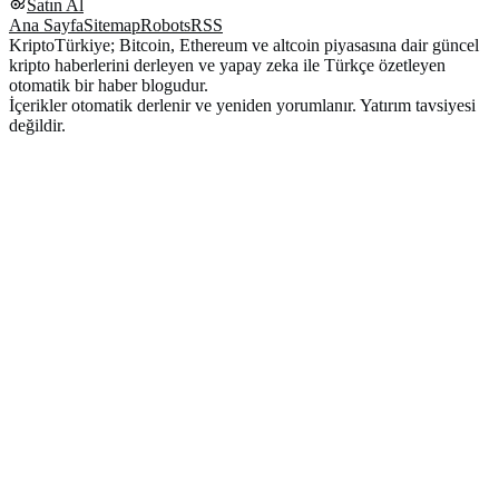
Satın Al
Ana Sayfa
Sitemap
Robots
RSS
KriptoTürkiye; Bitcoin, Ethereum ve altcoin piyasasına dair güncel
kripto haberlerini derleyen ve yapay zeka ile Türkçe özetleyen
otomatik bir haber blogudur.
İçerikler otomatik derlenir ve yeniden yorumlanır. Yatırım tavsiyesi
değildir.