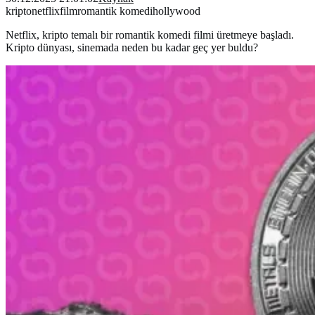
kripto
netflix
film
romantik komedi
hollywood
Netflix, kripto temalı bir romantik komedi filmi üretmeye başladı.
Kripto dünyası, sinemada neden bu kadar geç yer buldu?