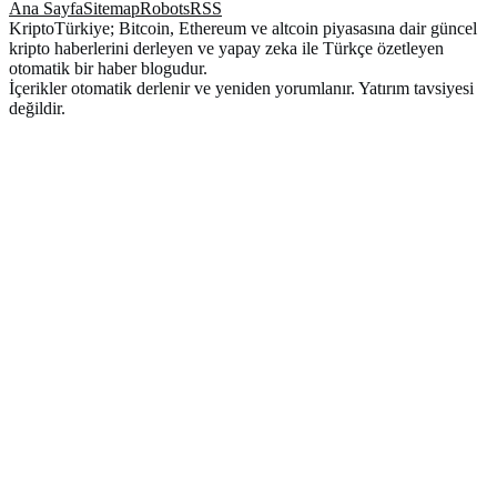
Ana Sayfa
Sitemap
Robots
RSS
KriptoTürkiye; Bitcoin, Ethereum ve altcoin piyasasına dair güncel
kripto haberlerini derleyen ve yapay zeka ile Türkçe özetleyen
otomatik bir haber blogudur.
İçerikler otomatik derlenir ve yeniden yorumlanır. Yatırım tavsiyesi
değildir.