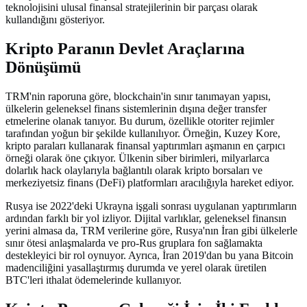
teknolojisini ulusal finansal stratejilerinin bir parçası olarak
kullandığını gösteriyor.
Kripto Paranın Devlet Araçlarına
Dönüşümü
TRM'nin raporuna göre, blockchain'in sınır tanımayan yapısı,
ülkelerin geleneksel finans sistemlerinin dışına değer transfer
etmelerine olanak tanıyor. Bu durum, özellikle otoriter rejimler
tarafından yoğun bir şekilde kullanılıyor. Örneğin, Kuzey Kore,
kripto paraları kullanarak finansal yaptırımları aşmanın en çarpıcı
örneği olarak öne çıkıyor. Ülkenin siber birimleri, milyarlarca
dolarlık hack olaylarıyla bağlantılı olarak kripto borsaları ve
merkeziyetsiz finans (DeFi) platformları aracılığıyla hareket ediyor.
Rusya ise 2022'deki Ukrayna işgali sonrası uygulanan yaptırımların
ardından farklı bir yol izliyor. Dijital varlıklar, geleneksel finansın
yerini almasa da, TRM verilerine göre, Rusya'nın İran gibi ülkelerle
sınır ötesi anlaşmalarda ve pro-Rus gruplara fon sağlamakta
destekleyici bir rol oynuyor. Ayrıca, İran 2019'dan bu yana Bitcoin
madenciliğini yasallaştırmış durumda ve yerel olarak üretilen
BTC'leri ithalat ödemelerinde kullanıyor.