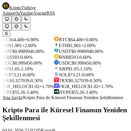
Kripto
Türkiye
Anasayfa
Yazılar
Araçlar
RSS
☰
BTC
$64,406
+0.80%
BTC
$64,406
+0.80%
ETH
$1,901
+2.00%
ETH
$1,901
+2.00%
USDT
$0.998994
0.00%
USDT
$0.998994
0.00%
BNB
$593
-0.60%
BNB
$593
-0.60%
USDC
$0.99945
0.00%
USDC
$0.99945
0.00%
XRP
$1.05
-1.10%
XRP
$1.05
-1.10%
SOL
$73.21
-0.60%
SOL
$73.21
-0.60%
TRX
$0.327039
-0.50%
TRX
$0.327039
-0.50%
FIGR_HELOC
$1.02
+1.70%
FIGR_HELOC
$1.02
+1.70%
HYPE
$55.26
-3.40%
HYPE
$55.26
-3.40%
Ana Sayfa
/
Kripto Para ile Küresel Finansın Yeniden Şekillenmesi
Kripto Para ile Küresel Finansın Yeniden
Şekillenmesi
04.01.2026 22:02:05
Kaynak