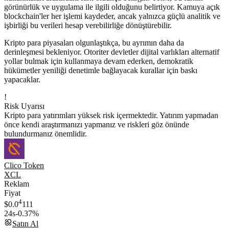
görünürlük ve uygulama ile ilgili olduğunu belirtiyor. Kamuya açık
blockchain'ler her işlemi kaydeder, ancak yalnızca güçlü analitik ve
işbirliği bu verileri hesap verebilirliğe dönüştürebilir.
Kripto para piyasaları olgunlaştıkça, bu ayrımın daha da
derinleşmesi bekleniyor. Otoriter devletler dijital varlıkları alternatif
yollar bulmak için kullanmaya devam ederken, demokratik
hükümetler yeniliği denetimle bağlayacak kurallar için baskı
yapacaklar.
!
Risk Uyarısı
Kripto para yatırımları yüksek risk içermektedir. Yatırım yapmadan
önce kendi araştırmanızı yapmanız ve riskleri göz önünde
bulundurmanız önemlidir.
Clico Token
XCL
Reklam
Fiyat
4
$0.0
111
24s
-0.37%
Satın Al