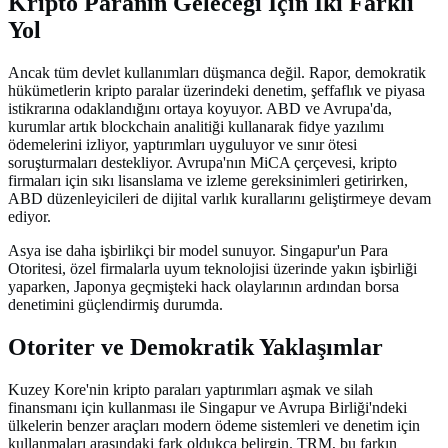
Kripto Paranın Geleceği İçin İki Farklı
Yol
Ancak tüm devlet kullanımları düşmanca değil. Rapor, demokratik
hükümetlerin kripto paralar üzerindeki denetim, şeffaflık ve piyasa
istikrarına odaklandığını ortaya koyuyor. ABD ve Avrupa'da,
kurumlar artık blockchain analitiği kullanarak fidye yazılımı
ödemelerini izliyor, yaptırımları uyguluyor ve sınır ötesi
soruşturmaları destekliyor. Avrupa'nın MiCA çerçevesi, kripto
firmaları için sıkı lisanslama ve izleme gereksinimleri getirirken,
ABD düzenleyicileri de dijital varlık kurallarını geliştirmeye devam
ediyor.
Asya ise daha işbirlikçi bir model sunuyor. Singapur'un Para
Otoritesi, özel firmalarla uyum teknolojisi üzerinde yakın işbirliği
yaparken, Japonya geçmişteki hack olaylarının ardından borsa
denetimini güçlendirmiş durumda.
Otoriter ve Demokratik Yaklaşımlar
Kuzey Kore'nin kripto paraları yaptırımları aşmak ve silah
finansmanı için kullanması ile Singapur ve Avrupa Birliği'ndeki
ülkelerin benzer araçları modern ödeme sistemleri ve denetim için
kullanmaları arasındaki fark oldukça belirgin. TRM, bu farkın