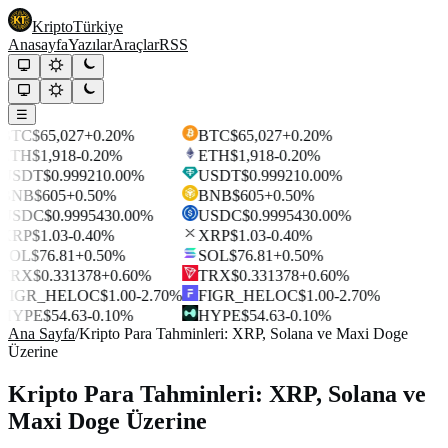
Kripto
Türkiye
Anasayfa
Yazılar
Araçlar
RSS
☰
BTC
$65,027
+0.20%
BTC
$65,027
+0.20%
ETH
$1,918
-0.20%
ETH
$1,918
-0.20%
USDT
$0.99921
0.00%
USDT
$0.99921
0.00%
BNB
$605
+0.50%
BNB
$605
+0.50%
USDC
$0.999543
0.00%
USDC
$0.999543
0.00%
XRP
$1.03
-0.40%
XRP
$1.03
-0.40%
SOL
$76.81
+0.50%
SOL
$76.81
+0.50%
TRX
$0.331378
+0.60%
TRX
$0.331378
+0.60%
FIGR_HELOC
$1.00
-2.70%
FIGR_HELOC
$1.00
-2.70%
HYPE
$54.63
-0.10%
HYPE
$54.63
-0.10%
Ana Sayfa
/
Kripto Para Tahminleri: XRP, Solana ve Maxi Doge
Üzerine
Kripto Para Tahminleri: XRP, Solana ve
Maxi Doge Üzerine