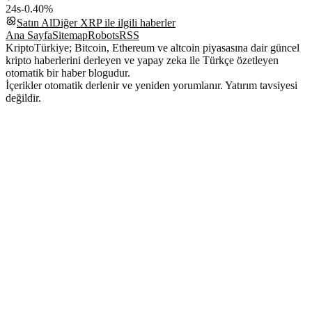
24s
-0.40%
Satın Al
Diğer
XRP
ile ilgili haberler
Ana Sayfa
Sitemap
Robots
RSS
KriptoTürkiye; Bitcoin, Ethereum ve altcoin piyasasına dair güncel
kripto haberlerini derleyen ve yapay zeka ile Türkçe özetleyen
otomatik bir haber blogudur.
İçerikler otomatik derlenir ve yeniden yorumlanır. Yatırım tavsiyesi
değildir.