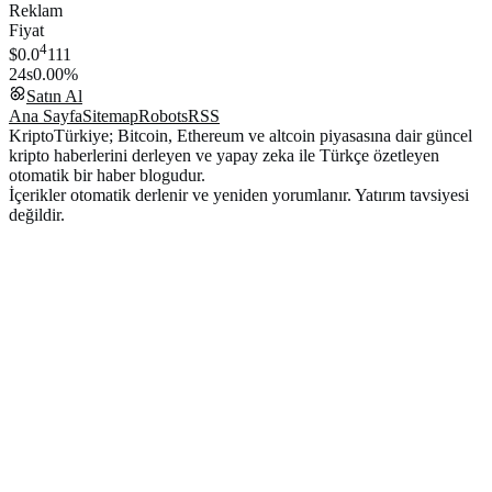
Reklam
Fiyat
4
$0.0
111
24s
0.00%
Satın Al
Ana Sayfa
Sitemap
Robots
RSS
KriptoTürkiye; Bitcoin, Ethereum ve altcoin piyasasına dair güncel
kripto haberlerini derleyen ve yapay zeka ile Türkçe özetleyen
otomatik bir haber blogudur.
İçerikler otomatik derlenir ve yeniden yorumlanır. Yatırım tavsiyesi
değildir.