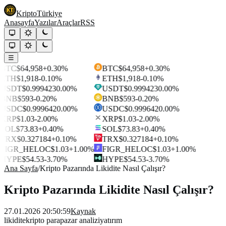
Kripto
Türkiye
Anasayfa
Yazılar
Araçlar
RSS
☰
BTC
$64,958
+0.30%
BTC
$64,958
+0.30%
ETH
$1,918
-0.10%
ETH
$1,918
-0.10%
USDT
$0.999423
0.00%
USDT
$0.999423
0.00%
BNB
$593
-0.20%
BNB
$593
-0.20%
USDC
$0.999642
0.00%
USDC
$0.999642
0.00%
XRP
$1.03
-2.00%
XRP
$1.03
-2.00%
SOL
$73.83
+0.40%
SOL
$73.83
+0.40%
TRX
$0.327184
+0.10%
TRX
$0.327184
+0.10%
FIGR_HELOC
$1.03
+1.00%
FIGR_HELOC
$1.03
+1.00%
HYPE
$54.53
-3.70%
HYPE
$54.53
-3.70%
Ana Sayfa
/
Kripto Pazarında Likidite Nasıl Çalışır?
Kripto Pazarında Likidite Nasıl Çalışır?
27.01.2026 20:50:59
Kaynak
likidite
kripto para
pazar analizi
yatırım