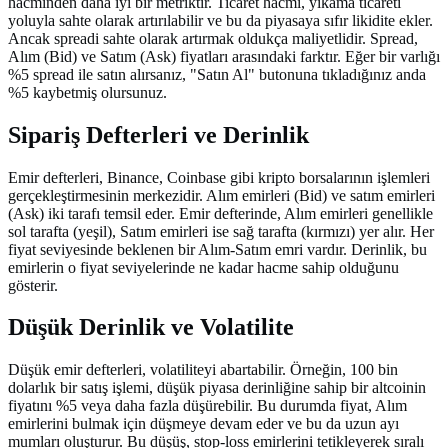
hacminden daha iyi bir metriktir. Ticaret hacmi, yıkama ticareti
yoluyla sahte olarak artırılabilir ve bu da piyasaya sıfır likidite ekler.
Ancak spreadi sahte olarak artırmak oldukça maliyetlidir. Spread,
Alım (Bid) ve Satım (Ask) fiyatları arasındaki farktır. Eğer bir varlığı
%5 spread ile satın alırsanız, "Satın Al" butonuna tıkladığınız anda
%5 kaybetmiş olursunuz.
Sipariş Defterleri ve Derinlik
Emir defterleri, Binance, Coinbase gibi kripto borsalarının işlemleri
gerçekleştirmesinin merkezidir. Alım emirleri (Bid) ve satım emirleri
(Ask) iki tarafı temsil eder. Emir defterinde, Alım emirleri genellikle
sol tarafta (yeşil), Satım emirleri ise sağ tarafta (kırmızı) yer alır. Her
fiyat seviyesinde beklenen bir Alım-Satım emri vardır. Derinlik, bu
emirlerin o fiyat seviyelerinde ne kadar hacme sahip olduğunu
gösterir.
Düşük Derinlik ve Volatilite
Düşük emir defterleri, volatiliteyi abartabilir. Örneğin, 100 bin
dolarlık bir satış işlemi, düşük piyasa derinliğine sahip bir altcoinin
fiyatını %5 veya daha fazla düşürebilir. Bu durumda fiyat, Alım
emirlerini bulmak için düşmeye devam eder ve bu da uzun ayı
mumları oluşturur. Bu düşüş, stop-loss emirlerini tetikleyerek sıralı