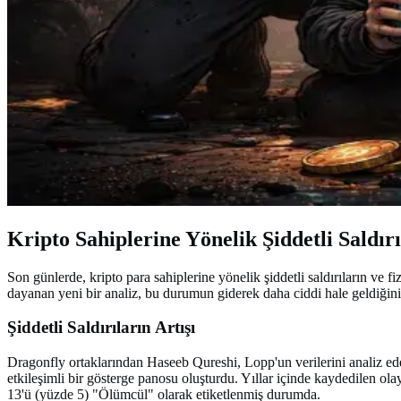
Kripto Sahiplerine Yönelik Şiddetli Saldır
Son günlerde, kripto para sahiplerine yönelik şiddetli saldırıların ve 
dayanan yeni bir analiz, bu durumun giderek daha ciddi hale geldiğin
Şiddetli Saldırıların Artışı
Dragonfly ortaklarından Haseeb Qureshi, Lopp'un verilerini analiz edere
etkileşimli bir gösterge panosu oluşturdu. Yıllar içinde kaydedilen ola
13'ü (yüzde 5) "Ölümcül" olarak etiketlenmiş durumda.