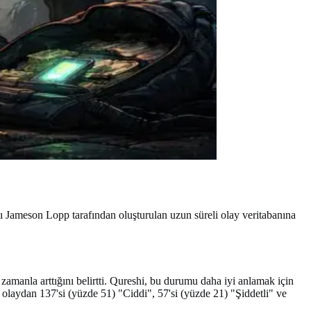
cısı Jameson Lopp tarafından oluşturulan uzun süreli olay veritabanına
 zamanla arttığını belirtti. Qureshi, bu durumu daha iyi anlamak için
9 olaydan 137'si (yüzde 51) "Ciddi", 57'si (yüzde 21) "Şiddetli" ve