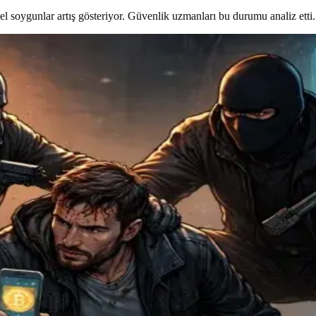
iksel soygunlar artış gösteriyor. Güvenlik uzmanları bu durumu analiz etti.