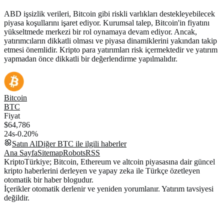
ABD işsizlik verileri, Bitcoin gibi riskli varlıkları destekleyebilecek
piyasa koşullarını işaret ediyor. Kurumsal talep, Bitcoin'in fiyatını
yükseltmede merkezi bir rol oynamaya devam ediyor. Ancak,
yatırımcıların dikkatli olması ve piyasa dinamiklerini yakından takip
etmesi önemlidir. Kripto para yatırımları risk içermektedir ve yatırım
yapmadan önce dikkatli bir değerlendirme yapılmalıdır.
Bitcoin
BTC
Fiyat
$64,786
24s
-0.20%
Satın Al
Diğer
BTC
ile ilgili haberler
Ana Sayfa
Sitemap
Robots
RSS
KriptoTürkiye; Bitcoin, Ethereum ve altcoin piyasasına dair güncel
kripto haberlerini derleyen ve yapay zeka ile Türkçe özetleyen
otomatik bir haber blogudur.
İçerikler otomatik derlenir ve yeniden yorumlanır. Yatırım tavsiyesi
değildir.