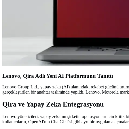
Lenovo, Qira Adlı Yeni AI Platformunu Tanıttı
Lenovo Group Ltd., yapay zeka (AI) alanındaki rekabet gücünü artırmak
gerçekleştirilen bir anahtar tesliminde yapıldı. Lenovo, Motorola marka
Qira ve Yapay Zeka Entegrasyonu
Lenovo yöneticileri, yapay zekanın şirketin operasyonları için kritik
kullanıcıların, OpenAI'nin ChatGPT'si gibi ayrı bir uygulama açmaların