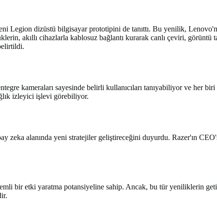
 Legion dizüstü bilgisayar prototipini de tanıttı. Bu yenilik, Lenovo'nun
klerin, akıllı cihazlarla kablosuz bağlantı kurarak canlı çeviri, görüntü 
lirtildi.
gre kameraları sayesinde belirli kullanıcıları tanıyabiliyor ve her biri
k izleyici işlevi görebiliyor.
pay zeka alanında yeni stratejiler geliştireceğini duyurdu. Razer'ın CE
i bir etki yaratma potansiyeline sahip. Ancak, bu tür yeniliklerin getir
ir.