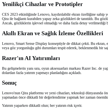
Yenilikçi Cihazlar ve Prototipler
CES 2023 etkinliğinde Lenovo, kaydırılabilir ekran özelliğine sahip yeni
Qira ile bağlantı kurabilen yapay zeka gözlükleri de tanıtıldı. Bu gözlü
Ancak, gözlüklerin işlevsel olmadığı ve daha fazla detay verilmediği be
Akıllı Ekran ve Sağlık İzleme Özellikleri
Lenovo, Smart Sense Display konseptiyle de dikkat çekti. Bu ekran, ente
veya göz yorgunluğu gibi durumları tespit ederek, beklenmedik bir sağlı
Razer'ın AI Yatırımları
Bu gelişmelerin yanı sıra, oyun aksesuarları markası Razer Inc. de ya
dolardan fazla yatırım yapmayı planladığını açıkladı.
Sonuç
Lenovo'nun Qira platformu ve yeni cihazları, teknoloji dünyasında öneml
yapmadan önce dikkatli bir değerlendirme yapmak her zaman önemlid
Yatırım yaparken dikkatli olun; her yatırım risk içerir.