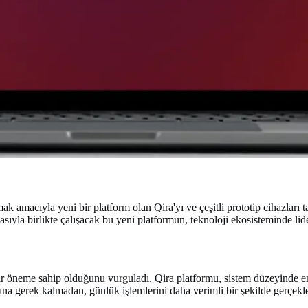
 amacıyla yeni bir platform olan Qira'yı ve çeşitli prototip cihazları 
sıyla birlikte çalışacak bu yeni platformun, teknoloji ekosisteminde lide
 bir öneme sahip olduğunu vurguladı. Qira platformu, sistem düzeyinde e
a gerek kalmadan, günlük işlemlerini daha verimli bir şekilde gerçekleşt