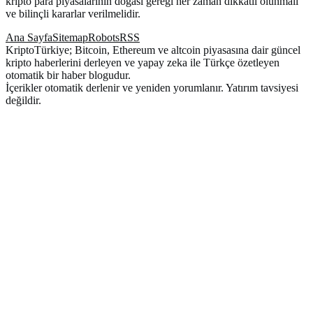
kripto para piyasalarının doğası gereği her zaman dikkatli olunmalı
ve bilinçli kararlar verilmelidir.
Ana Sayfa
Sitemap
Robots
RSS
KriptoTürkiye; Bitcoin, Ethereum ve altcoin piyasasına dair güncel
kripto haberlerini derleyen ve yapay zeka ile Türkçe özetleyen
otomatik bir haber blogudur.
İçerikler otomatik derlenir ve yeniden yorumlanır. Yatırım tavsiyesi
değildir.