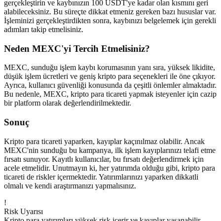
gerçekleştirin ve kaybınızın 100 USDT'ye kadar olan kısmını geri
alabileceksiniz. Bu süreçte dikkat etmeniz gereken bazı hususlar var.
İşleminizi gerçekleştirdikten sonra, kaybınızı belgelemek için gerekli
adımları takip etmelisiniz.
Neden MEXC'yi Tercih Etmelisiniz?
MEXC, sunduğu işlem kaybı korumasının yanı sıra, yüksek likidite,
düşük işlem ücretleri ve geniş kripto para seçenekleri ile öne çıkıyor.
Ayrıca, kullanıcı güvenliği konusunda da çeşitli önlemler almaktadır.
Bu nedenle, MEXC, kripto para ticareti yapmak isteyenler için cazip
bir platform olarak değerlendirilmektedir.
Sonuç
Kripto para ticareti yaparken, kayıplar kaçınılmaz olabilir. Ancak
MEXC'nin sunduğu bu kampanya, ilk işlem kayıplarınızı telafi etme
fırsatı sunuyor. Kayıtlı kullanıcılar, bu fırsatı değerlendirmek için
acele etmelidir. Unutmayın ki, her yatırımda olduğu gibi, kripto para
ticareti de riskler içermektedir. Yatırımlarınızı yaparken dikkatli
olmalı ve kendi araştırmanızı yapmalısınız.
!
Risk Uyarısı
Kripto para yatırımları yüksek risk içerir ve kayıplar yaşanabilir.