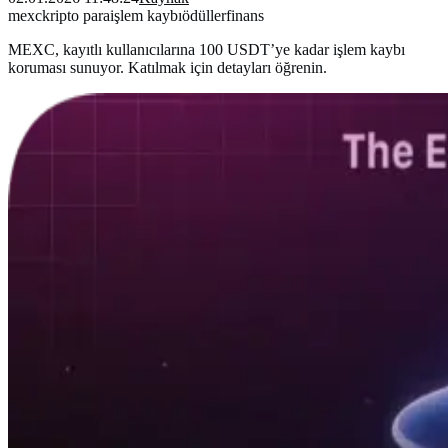
mexc
kripto para
işlem kaybı
ödüller
finans
MEXC, kayıtlı kullanıcılarına 100 USDT’ye kadar işlem kaybı
koruması sunuyor. Katılmak için detayları öğrenin.