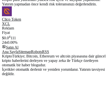
Yatırım yapmadan önce kendi risk toleransınızı değerlendirin.
Clico Token
XCL
Reklam
Fiyat
4
$0.0
111
24s
0.00%
Satın Al
Ana Sayfa
Sitemap
Robots
RSS
KriptoTürkiye; Bitcoin, Ethereum ve altcoin piyasasına dair güncel
kripto haberlerini derleyen ve yapay zeka ile Türkçe özetleyen
otomatik bir haber blogudur.
İçerikler otomatik derlenir ve yeniden yorumlanır. Yatırım tavsiyesi
değildir.