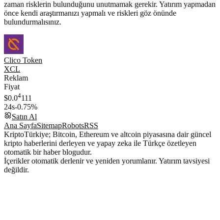
zaman risklerin bulunduğunu unutmamak gerekir. Yatırım yapmadan
önce kendi araştırmanızı yapmalı ve riskleri göz önünde
bulundurmalısınız.
Clico Token
XCL
Reklam
Fiyat
4
$0.0
111
24s
-0.75%
Satın Al
Ana Sayfa
Sitemap
Robots
RSS
KriptoTürkiye; Bitcoin, Ethereum ve altcoin piyasasına dair güncel
kripto haberlerini derleyen ve yapay zeka ile Türkçe özetleyen
otomatik bir haber blogudur.
İçerikler otomatik derlenir ve yeniden yorumlanır. Yatırım tavsiyesi
değildir.