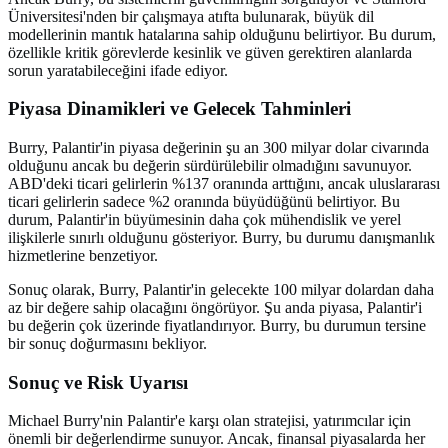
Üniversitesi'nden bir çalışmaya atıfta bulunarak, büyük dil
modellerinin mantık hatalarına sahip olduğunu belirtiyor. Bu durum,
özellikle kritik görevlerde kesinlik ve güven gerektiren alanlarda
sorun yaratabileceğini ifade ediyor.
Piyasa Dinamikleri ve Gelecek Tahminleri
Burry, Palantir'in piyasa değerinin şu an 300 milyar dolar civarında
olduğunu ancak bu değerin sürdürülebilir olmadığını savunuyor.
ABD'deki ticari gelirlerin %137 oranında arttığını, ancak uluslararası
ticari gelirlerin sadece %2 oranında büyüdüğünü belirtiyor. Bu
durum, Palantir'in büyümesinin daha çok mühendislik ve yerel
ilişkilerle sınırlı olduğunu gösteriyor. Burry, bu durumu danışmanlık
hizmetlerine benzetiyor.
Sonuç olarak, Burry, Palantir'in gelecekte 100 milyar dolardan daha
az bir değere sahip olacağını öngörüyor. Şu anda piyasa, Palantir'i
bu değerin çok üzerinde fiyatlandırıyor. Burry, bu durumun tersine
bir sonuç doğurmasını bekliyor.
Sonuç ve Risk Uyarısı
Michael Burry'nin Palantir'e karşı olan stratejisi, yatırımcılar için
önemli bir değerlendirme sunuyor. Ancak, finansal piyasalarda her