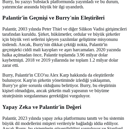
Burry, bu yazıyı Substack platformunda yayımladı ve bu durum,
yatırımcılar arasında büyük bir ilgi uyandırdı.
Palantir'in Geçmişi ve Burry'nin Eleştirileri
Palantir, 2003 yılında Peter Thiel ve diğer Silikon Vadisi girişimcileri
tarafından kuruldu. Şirket, hükümetler, ordular ve büyük şirketler
için büyük veri setlerini işleyen yazılımlar geliştirme misyonunu
üstlendi. Ancak, Burry'nin dikkat çektiği nokta, Palantir'in
geçmişteki ciddi mali kayıpları ve aşırı harcamaları. 2020 yazında
halka açılmadan önce, Palantir toplamda 3.96 milyar dolar
kaybetmişti. 2018 ve 2019 yıllarında ise toplam 1.2 milyar dolar
zarar etti.
Burry, Palantir'in CEO'su Alex Karp hakkında da eleştirilerde
bulunuyor. Karp'ın şirketin yönetiminde izlediği yaklaşımın,
Burry'ye göre sorunlu olduğunu belirtiyor. Burry, bu eleştirinin
kişisel olmadığını, ancak şirketin mali yapısının ve büyüme
stratejisinin sorgulanması gerektiğini vurguluyor.
Yapay Zeka ve Palantir'in Değeri
Palantir, 2023 yılında yapay zeka platformunu tanıttı ve bu sistemin
büyük dil modellerini müşteri verileriyle bağladığı iddia ediliyor.
Ancak Burry, bu sistemlerin güvenilirliğini sorguluyor ve Stanford