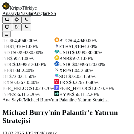
Kripto
Türkiye
Anasayfa
Yazılar
Araçlar
RSS
☰
BTC
$64,494
0.00%
BTC
$64,494
0.00%
ETH
$1,910
+1.00%
ETH
$1,910
+1.00%
USDT
$0.99923
0.00%
USDT
$0.99923
0.00%
BNB
$592
-1.00%
BNB
$592
-1.00%
USDC
$0.999612
0.00%
USDC
$0.999612
0.00%
XRP
$1.04
-2.40%
XRP
$1.04
-2.40%
SOL
$73.02
-1.50%
SOL
$73.02
-1.50%
TRX
$0.3267
-0.40%
TRX
$0.3267
-0.40%
FIGR_HELOC
$1.02
-0.70%
FIGR_HELOC
$1.02
-0.70%
HYPE
$56.11
-2.20%
HYPE
$56.11
-2.20%
Ana Sayfa
/
Michael Burry'nin Palantir'e Yatırım Stratejisi
Michael Burry'nin Palantir'e Yatırım
Stratejisi
13.02.2026 10:34:04
Kaynak