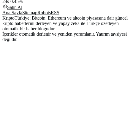
24s
-0.45%
Satın Al
Ana Sayfa
Sitemap
Robots
RSS
KriptoTürkiye; Bitcoin, Ethereum ve altcoin piyasasına dair güncel
kripto haberlerini derleyen ve yapay zeka ile Türkçe özetleyen
otomatik bir haber blogudur.
İçerikler otomatik derlenir ve yeniden yorumlanır. Yatırım tavsiyesi
değildir.