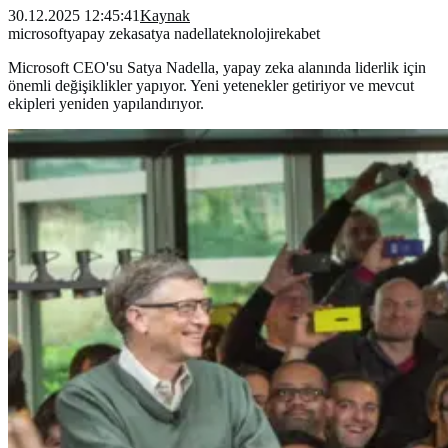
30.12.2025 12:45:41
Kaynak
microsoft
yapay zeka
satya nadella
teknoloji
rekabet
Microsoft CEO'su Satya Nadella, yapay zeka alanında liderlik için
önemli değişiklikler yapıyor. Yeni yetenekler getiriyor ve mevcut
ekipleri yeniden yapılandırıyor.