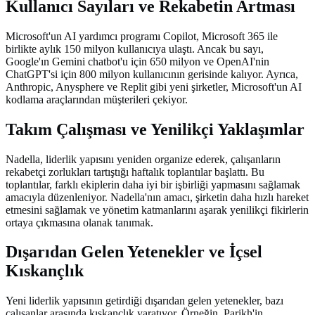
Kullanıcı Sayıları ve Rekabetin Artması
Microsoft'un AI yardımcı programı Copilot, Microsoft 365 ile
birlikte aylık 150 milyon kullanıcıya ulaştı. Ancak bu sayı,
Google'ın Gemini chatbot'u için 650 milyon ve OpenAI'nin
ChatGPT'si için 800 milyon kullanıcının gerisinde kalıyor. Ayrıca,
Anthropic, Anysphere ve Replit gibi yeni şirketler, Microsoft'un AI
kodlama araçlarından müşterileri çekiyor.
Takım Çalışması ve Yenilikçi Yaklaşımlar
Nadella, liderlik yapısını yeniden organize ederek, çalışanların
rekabetçi zorlukları tartıştığı haftalık toplantılar başlattı. Bu
toplantılar, farklı ekiplerin daha iyi bir işbirliği yapmasını sağlamak
amacıyla düzenleniyor. Nadella'nın amacı, şirketin daha hızlı hareket
etmesini sağlamak ve yönetim katmanlarını aşarak yenilikçi fikirlerin
ortaya çıkmasına olanak tanımak.
Dışarıdan Gelen Yetenekler ve İçsel
Kıskançlık
Yeni liderlik yapısının getirdiği dışarıdan gelen yetenekler, bazı
çalışanlar arasında kıskançlık yaratıyor. Örneğin, Parikh'in