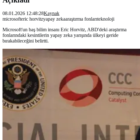
08.01.2026 12:48:28
Kaynak
microsoft
eric horvitz
yapay zeka
araştırma fonları
teknoloji
Microsoft'un baş bilim insanı Eric Horvitz, ABD'deki araştırma
fonlarındaki kesintilerin yapay zeka yarışında ülkeyi geride
bırakabileceğini belirtti.