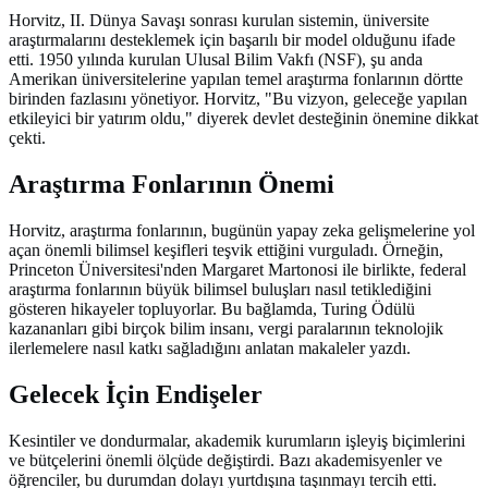
Horvitz, II. Dünya Savaşı sonrası kurulan sistemin, üniversite
araştırmalarını desteklemek için başarılı bir model olduğunu ifade
etti. 1950 yılında kurulan Ulusal Bilim Vakfı (NSF), şu anda
Amerikan üniversitelerine yapılan temel araştırma fonlarının dörtte
birinden fazlasını yönetiyor. Horvitz, "Bu vizyon, geleceğe yapılan
etkileyici bir yatırım oldu," diyerek devlet desteğinin önemine dikkat
çekti.
Araştırma Fonlarının Önemi
Horvitz, araştırma fonlarının, bugünün yapay zeka gelişmelerine yol
açan önemli bilimsel keşifleri teşvik ettiğini vurguladı. Örneğin,
Princeton Üniversitesi'nden Margaret Martonosi ile birlikte, federal
araştırma fonlarının büyük bilimsel buluşları nasıl tetiklediğini
gösteren hikayeler topluyorlar. Bu bağlamda, Turing Ödülü
kazananları gibi birçok bilim insanı, vergi paralarının teknolojik
ilerlemelere nasıl katkı sağladığını anlatan makaleler yazdı.
Gelecek İçin Endişeler
Kesintiler ve dondurmalar, akademik kurumların işleyiş biçimlerini
ve bütçelerini önemli ölçüde değiştirdi. Bazı akademisyenler ve
öğrenciler, bu durumdan dolayı yurtdışına taşınmayı tercih etti.