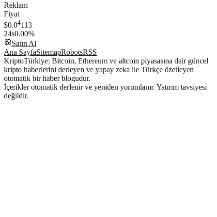
Reklam
Fiyat
4
$0.0
113
24s
0.00%
Satın Al
Ana Sayfa
Sitemap
Robots
RSS
KriptoTürkiye; Bitcoin, Ethereum ve altcoin piyasasına dair güncel
kripto haberlerini derleyen ve yapay zeka ile Türkçe özetleyen
otomatik bir haber blogudur.
İçerikler otomatik derlenir ve yeniden yorumlanır. Yatırım tavsiyesi
değildir.