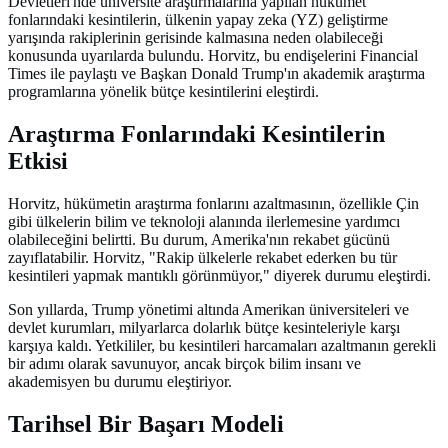
Devletleri'nde üniversite araştırmalarına yapılan hükümet
fonlarındaki kesintilerin, ülkenin yapay zeka (YZ) geliştirme
yarışında rakiplerinin gerisinde kalmasına neden olabileceği
konusunda uyarılarda bulundu. Horvitz, bu endişelerini Financial
Times ile paylaştı ve Başkan Donald Trump'ın akademik araştırma
programlarına yönelik bütçe kesintilerini eleştirdi.
Araştırma Fonlarındaki Kesintilerin
Etkisi
Horvitz, hükümetin araştırma fonlarını azaltmasının, özellikle Çin
gibi ülkelerin bilim ve teknoloji alanında ilerlemesine yardımcı
olabileceğini belirtti. Bu durum, Amerika'nın rekabet gücünü
zayıflatabilir. Horvitz, "Rakip ülkelerle rekabet ederken bu tür
kesintileri yapmak mantıklı görünmüyor," diyerek durumu eleştirdi.
Son yıllarda, Trump yönetimi altında Amerikan üniversiteleri ve
devlet kurumları, milyarlarca dolarlık bütçe kesinteleriyle karşı
karşıya kaldı. Yetkililer, bu kesintileri harcamaları azaltmanın gerekli
bir adımı olarak savunuyor, ancak birçok bilim insanı ve
akademisyen bu durumu eleştiriyor.
Tarihsel Bir Başarı Modeli