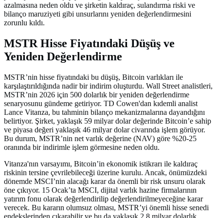
azalmasına neden oldu ve şirketin kaldıraç, sulandırma riski ve
bilanço maruziyeti gibi unsurlarını yeniden değerlendirmesini
zorunlu kıldı.
MSTR Hisse Fiyatındaki Düşüş ve
Yeniden Değerlendirme
MSTR’nin hisse fiyatındaki bu düşüş, Bitcoin varlıkları ile
karşılaştırıldığında nadir bir indirim oluşturdu. Wall Street analistleri,
MSTR’nin 2026 için 500 dolarlık bir yeniden değerlendirme
senaryosunu gündeme getiriyor. TD Cowen'dan kıdemli analist
Lance Vitanza, bu tahminin bilanço mekanizmalarına dayandığını
belirtiyor. Şirket, yaklaşık 59 milyar dolar değerinde Bitcoin’e sahip
ve piyasa değeri yaklaşık 46 milyar dolar civarında işlem görüyor.
Bu durum, MSTR’nin net varlık değerine (NAV) göre %20-25
oranında bir indirimle işlem görmesine neden oldu.
Vitanza'nın varsayımı, Bitcoin’in ekonomik istikrarı ile kaldıraç
riskinin tersine çevrilebileceği üzerine kurulu. Ancak, önümüzdeki
dönemde MSCI’nin alacağı karar da önemli bir risk unsuru olarak
öne çıkıyor. 15 Ocak’ta MSCI, dijital varlık hazine firmalarının
yatırım fonu olarak değerlendirilip değerlendirilmeyeceğine karar
verecek. Bu kararın olumsuz olması, MSTR’yi önemli hisse senedi
endekslerinden çıkarabilir ve bu da yaklaşık 2.8 milyar dolarlık