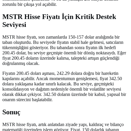
zorunlu bir çıkışa yol açabilir.
MSTR Hisse Fiyatı İçin Kritik Destek
Seviyesi
MSTR hisse fiyatı, son zamanlarda 150-157 dolar aralığında bir
taban oluşturdu. Bu seviyede fiyatın stabil hale gelmesi, satıcıların
tükenmişliğini gösteriyor. Bu tabandan sonra fiyatın ilk hedefi
200.45 dolar, bu seviye geçmişte önemli bir dönüş noktasıydı. Eğer
fiyat 200.45 doların üzerinde kalırsa, talepteki artışın güçlendiği
doğrulanmış olacak.
Fiyatın 200.45 doları aşması, 242.29 dolara doğru bir hareketin
kapılarını açabilir. Ancak momentumun genişlemesi, fiyat 342.50
dolara yaklaşana kadar sınırlı kalacak. Bu seviye, geçmişteki
konsolidasyon ve dağıtım nedeniyle önemli bir volatilite seviyesi
olarak dikkat çekiyor. 342.50 doların üzerinde bir kabul, yapısal bir
onarım sürecini başlatabilir.
Sonuç
MSTR hisse fiyatı, artık anlatıdan ziyade yapı, kaldıraç ve bilanço
matematiği üzerinden işlem görüyor. Fiyat, 150 dolarlık tabanın