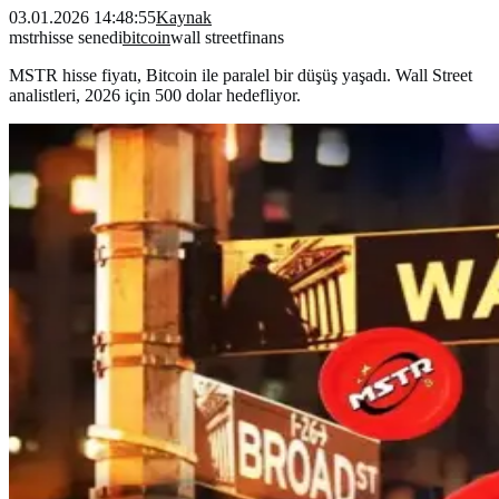
03.01.2026 14:48:55
Kaynak
mstr
hisse senedi
bitcoin
wall street
finans
MSTR hisse fiyatı, Bitcoin ile paralel bir düşüş yaşadı. Wall Street
analistleri, 2026 için 500 dolar hedefliyor.