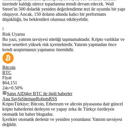
üzerinde kaldığı sürece toparlanma trendi devam edecek. Wall
Street’in 500 dolarlık yeniden değerlendirme tezi ile uyumlu bir yapı
oluşuyor. Ancak, 150 doların altında kalıcı bir performans
düşüklüğü, bu beklentileri olumsuz etkileyebilir.
!
Risk Uyarısı
Bu yazı, yatırım tavsiyesi niteliği taşımamaktadır. Kripto varlıklar ve
hisse senetleri yüksek risk içermektedir. Yatırım yapmadan önce
kendi araştırmanızı yapmanız önemlidir.
Bitcoin
BTC
Fiyat
$64,151
24s
+0.50%
Satın Al
Diğer
BTC
ile ilgili haberler
Ana Sayfa
Sitemap
Robots
RSS
KriptoTürkiye; Bitcoin, Ethereum ve altcoin piyasasına dair güncel
kripto haberlerini derleyen ve yapay zeka ile Türkçe özetleyen
otomatik bir haber blogudur.
İçerikler otomatik derlenir ve yeniden yorumlanır. Yatırım tavsiyesi
değildir.