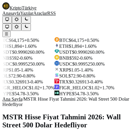
Kripto
Türkiye
Anasayfa
Yazılar
Araçlar
RSS
☰
BTC
$64,175
+0.50%
BTC
$64,175
+0.50%
ETH
$1,894
+1.60%
ETH
$1,894
+1.60%
USDT
$0.999026
0.00%
USDT
$0.999026
0.00%
BNB
$592
-0.60%
BNB
$592
-0.60%
USDC
$0.999525
0.00%
USDC
$0.999525
0.00%
XRP
$1.05
-1.40%
XRP
$1.05
-1.40%
SOL
$72.90
-0.80%
SOL
$72.90
-0.80%
TRX
$0.326913
-0.40%
TRX
$0.326913
-0.40%
FIGR_HELOC
$1.02
+1.70%
FIGR_HELOC
$1.02
+1.70%
HYPE
$54.78
-3.50%
HYPE
$54.78
-3.50%
Ana Sayfa
/
MSTR Hisse Fiyat Tahmini 2026: Wall Street 500 Dolar
Hedefliyor
MSTR Hisse Fiyat Tahmini 2026: Wall
Street 500 Dolar Hedefliyor