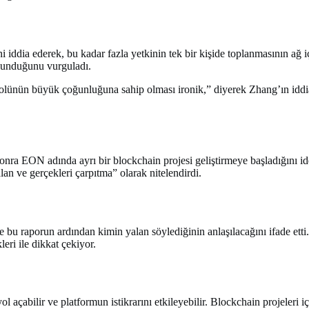
 iddia ederek, bu kadar fazla yetkinin tek bir kişide toplanmasının ağ i
avunduğunu vurguladı.
olünün büyük çoğunluğuna sahip olması ironik,” diyerek Zhang’ın iddial
sonra EON adında ayrı bir blockchain projesi geliştirmeye başladığını
alan ve gerçekleri çarpıtma” olarak nitelendirdi.
e bu raporun ardından kimin yalan söylediğinin anlaşılacağını ifade et
eri ile dikkat çekiyor.
açabilir ve platformun istikrarını etkileyebilir. Blockchain projeleri iç