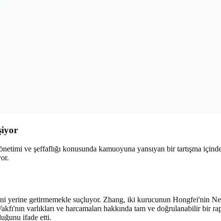
şiyor
etimi ve şeffaflığı konusunda kamuoyuna yansıyan bir tartışma içindele
or.
lerini yerine getirmemekle suçluyor. Zhang, iki kurucunun Hongfei'nin
akfı'nın varlıkları ve harcamaları hakkında tam ve doğrulanabilir bir rap
uğunu ifade etti.