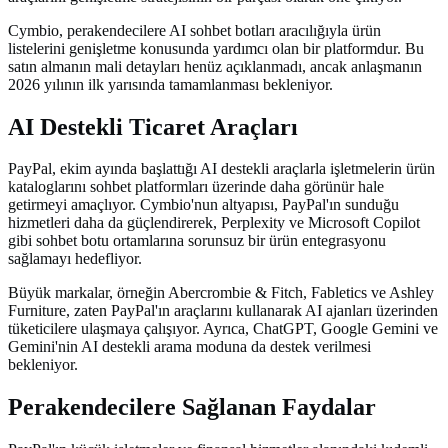
Cymbio, perakendecilere AI sohbet botları aracılığıyla ürün
listelerini genişletme konusunda yardımcı olan bir platformdur. Bu
satın almanın mali detayları henüz açıklanmadı, ancak anlaşmanın
2026 yılının ilk yarısında tamamlanması bekleniyor.
AI Destekli Ticaret Araçları
PayPal, ekim ayında başlattığı AI destekli araçlarla işletmelerin ürün
kataloglarını sohbet platformları üzerinde daha görünür hale
getirmeyi amaçlıyor. Cymbio'nun altyapısı, PayPal'ın sunduğu
hizmetleri daha da güçlendirerek, Perplexity ve Microsoft Copilot
gibi sohbet botu ortamlarına sorunsuz bir ürün entegrasyonu
sağlamayı hedefliyor.
Büyük markalar, örneğin Abercrombie & Fitch, Fabletics ve Ashley
Furniture, zaten PayPal'ın araçlarını kullanarak AI ajanları üzerinden
tüketicilere ulaşmaya çalışıyor. Ayrıca, ChatGPT, Google Gemini ve
Gemini'nin AI destekli arama moduna da destek verilmesi
bekleniyor.
Perakendecilere Sağlanan Faydalar