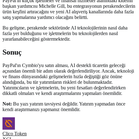
PayPal'ın küçük işletmeler ve finansal hizmetler alanındaki kıdemli
başkan yardımcısı Michelle Gill, bu entegrasyonun perakendecilerin
ürün keşfini artıracağını ve yeni AI alışveriş kanallarında daha fazla
satış yapmalarına yardımcı olacağını belirtti.
Bu gelişme, perakende sektöründe AI teknolojilerinin nasıl daha
fazla yer bulduğunu ve işletmelerin bu teknolojilerden nasıl
yararlanabileceğini göstermektedir.
Sonuç
PayPal'ın Cymbio'yu satın alması, AI destekli ticaretin geleceği
açısından önemli bir adım olarak değerlendiriliyor. Ancak, teknoloji
ve finans dünyasındaki gelişmelerin hızla değiştiği göz önüne
alındığında, bu tür yatırımların riskleri de bulunmaktadır.
Yatırımcıların ve işletmelerin, bu yeni fırsatları değerlendirirken
dikkatli olmaları ve kendi araştırmalarını yapmaları önemlidir.
Not:
Bu yazı yatırım tavsiyesi değildir. Yatırım yapmadan önce
kendi araştırmanızı yapmanız önemlidir.
Clico Token