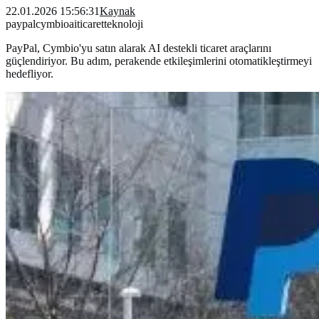
22.01.2026 15:56:31
Kaynak
paypal
cymbio
ai
ticaret
teknoloji
PayPal, Cymbio'yu satın alarak AI destekli ticaret araçlarını
güçlendiriyor. Bu adım, perakende etkileşimlerini otomatikleştirmeyi
hedefliyor.