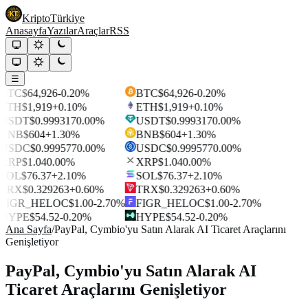
Kripto
Türkiye
Anasayfa
Yazılar
Araçlar
RSS
☰
BTC
$64,926
-0.20%
BTC
$64,926
-0.20%
ETH
$1,919
+0.10%
ETH
$1,919
+0.10%
USDT
$0.999317
0.00%
USDT
$0.999317
0.00%
BNB
$604
+1.30%
BNB
$604
+1.30%
USDC
$0.999577
0.00%
USDC
$0.999577
0.00%
XRP
$1.04
0.00%
XRP
$1.04
0.00%
SOL
$76.37
+2.10%
SOL
$76.37
+2.10%
TRX
$0.329263
+0.60%
TRX
$0.329263
+0.60%
FIGR_HELOC
$1.00
-2.70%
FIGR_HELOC
$1.00
-2.70%
HYPE
$54.52
-0.20%
HYPE
$54.52
-0.20%
Ana Sayfa
/
PayPal, Cymbio'yu Satın Alarak AI Ticaret Araçlarını
Genişletiyor
PayPal, Cymbio'yu Satın Alarak AI
Ticaret Araçlarını Genişletiyor