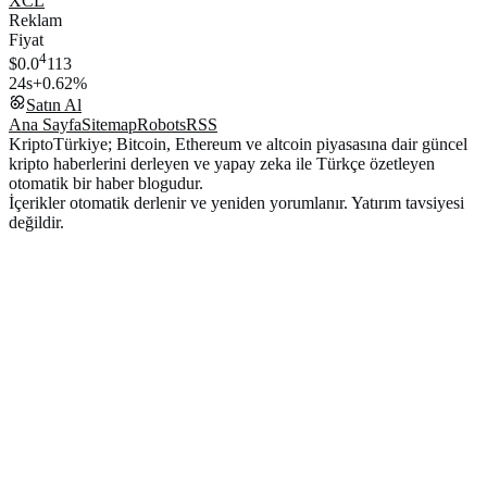
XCL
Reklam
Fiyat
4
$0.0
113
24s
+0.62%
Satın Al
Ana Sayfa
Sitemap
Robots
RSS
KriptoTürkiye; Bitcoin, Ethereum ve altcoin piyasasına dair güncel
kripto haberlerini derleyen ve yapay zeka ile Türkçe özetleyen
otomatik bir haber blogudur.
İçerikler otomatik derlenir ve yeniden yorumlanır. Yatırım tavsiyesi
değildir.