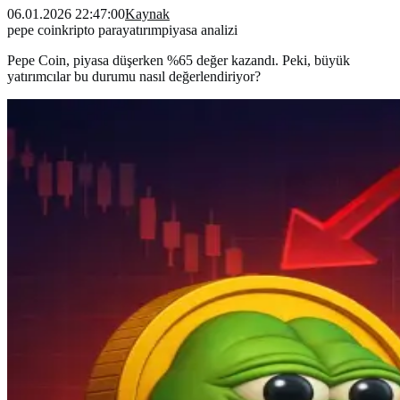
06.01.2026 22:47:00
Kaynak
pepe coin
kripto para
yatırım
piyasa analizi
Pepe Coin, piyasa düşerken %65 değer kazandı. Peki, büyük
yatırımcılar bu durumu nasıl değerlendiriyor?