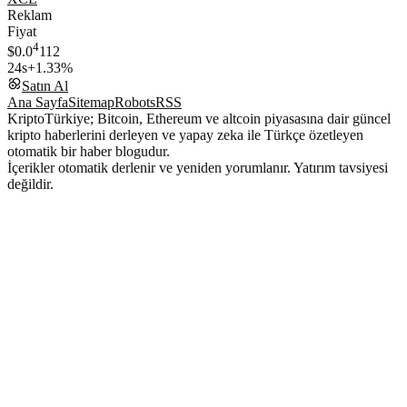
Reklam
Fiyat
4
$0.0
112
24s
+1.33%
Satın Al
Ana Sayfa
Sitemap
Robots
RSS
KriptoTürkiye; Bitcoin, Ethereum ve altcoin piyasasına dair güncel
kripto haberlerini derleyen ve yapay zeka ile Türkçe özetleyen
otomatik bir haber blogudur.
İçerikler otomatik derlenir ve yeniden yorumlanır. Yatırım tavsiyesi
değildir.