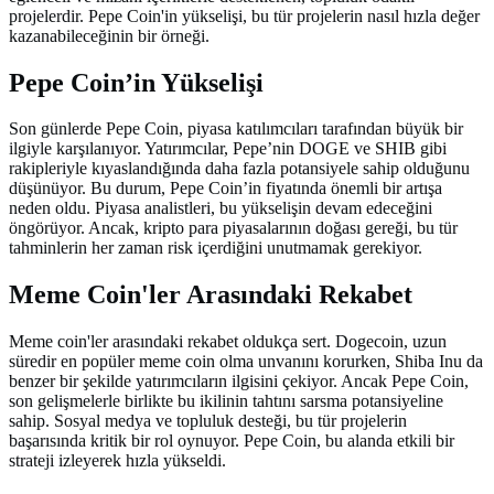
projelerdir. Pepe Coin'in yükselişi, bu tür projelerin nasıl hızla değer
kazanabileceğinin bir örneği.
Pepe Coin’in Yükselişi
Son günlerde Pepe Coin, piyasa katılımcıları tarafından büyük bir
ilgiyle karşılanıyor. Yatırımcılar, Pepe’nin DOGE ve SHIB gibi
rakipleriyle kıyaslandığında daha fazla potansiyele sahip olduğunu
düşünüyor. Bu durum, Pepe Coin’in fiyatında önemli bir artışa
neden oldu. Piyasa analistleri, bu yükselişin devam edeceğini
öngörüyor. Ancak, kripto para piyasalarının doğası gereği, bu tür
tahminlerin her zaman risk içerdiğini unutmamak gerekiyor.
Meme Coin'ler Arasındaki Rekabet
Meme coin'ler arasındaki rekabet oldukça sert. Dogecoin, uzun
süredir en popüler meme coin olma unvanını korurken, Shiba Inu da
benzer bir şekilde yatırımcıların ilgisini çekiyor. Ancak Pepe Coin,
son gelişmelerle birlikte bu ikilinin tahtını sarsma potansiyeline
sahip. Sosyal medya ve topluluk desteği, bu tür projelerin
başarısında kritik bir rol oynuyor. Pepe Coin, bu alanda etkili bir
strateji izleyerek hızla yükseldi.