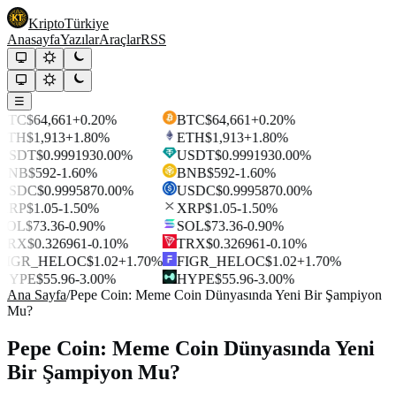
Kripto
Türkiye
Anasayfa
Yazılar
Araçlar
RSS
☰
BTC
$64,661
+0.20%
BTC
$64,661
+0.20%
ETH
$1,913
+1.80%
ETH
$1,913
+1.80%
USDT
$0.999193
0.00%
USDT
$0.999193
0.00%
BNB
$592
-1.60%
BNB
$592
-1.60%
USDC
$0.999587
0.00%
USDC
$0.999587
0.00%
XRP
$1.05
-1.50%
XRP
$1.05
-1.50%
SOL
$73.36
-0.90%
SOL
$73.36
-0.90%
TRX
$0.326961
-0.10%
TRX
$0.326961
-0.10%
FIGR_HELOC
$1.02
+1.70%
FIGR_HELOC
$1.02
+1.70%
HYPE
$55.96
-3.00%
HYPE
$55.96
-3.00%
Ana Sayfa
/
Pepe Coin: Meme Coin Dünyasında Yeni Bir Şampiyon
Mu?
Pepe Coin: Meme Coin Dünyasında Yeni
Bir Şampiyon Mu?