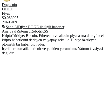
Dogecoin
DOGE
Fiyat
$0.068995
24s
-1.40%
Satın Al
Diğer
DOGE
ile ilgili haberler
Ana Sayfa
Sitemap
Robots
RSS
KriptoTürkiye; Bitcoin, Ethereum ve altcoin piyasasına dair güncel
kripto haberlerini derleyen ve yapay zeka ile Türkçe özetleyen
otomatik bir haber blogudur.
İçerikler otomatik derlenir ve yeniden yorumlanır. Yatırım tavsiyesi
değildir.