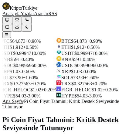
Kripto
Türkiye
Anasayfa
Yazılar
Araçlar
RSS
☰
BTC
$64,873
+0.90%
BTC
$64,873
+0.90%
ETH
$1,912
+0.50%
ETH
$1,912
+0.50%
USDT
$0.999471
0.00%
USDT
$0.999471
0.00%
BNB
$591
-0.40%
BNB
$591
-0.40%
USDC
$0.999696
0.00%
USDC
$0.999696
0.00%
XRP
$1.03
-0.60%
XRP
$1.03
-0.60%
SOL
$73.90
+1.60%
SOL
$73.90
+1.60%
TRX
$0.327563
+0.20%
TRX
$0.327563
+0.20%
FIGR_HELOC
$1.02
+0.20%
FIGR_HELOC
$1.02
+0.20%
HYPE
$54.03
-3.00%
HYPE
$54.03
-3.00%
Ana Sayfa
/
Pi Coin Fiyat Tahmini: Kritik Destek Seviyesinde
Tutunuyor
Pi Coin Fiyat Tahmini: Kritik Destek
Seviyesinde Tutunuyor