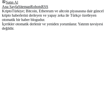
Satın Al
Ana Sayfa
Sitemap
Robots
RSS
KriptoTürkiye; Bitcoin, Ethereum ve altcoin piyasasına dair güncel
kripto haberlerini derleyen ve yapay zeka ile Türkçe özetleyen
otomatik bir haber blogudur.
İçerikler otomatik derlenir ve yeniden yorumlanır. Yatırım tavsiyesi
değildir.