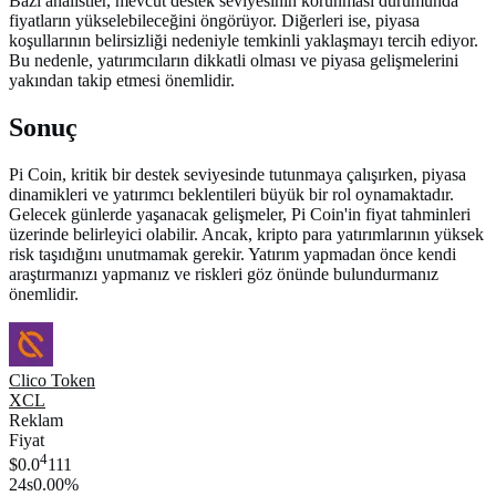
Bazı analistler, mevcut destek seviyesinin korunması durumunda
fiyatların yükselebileceğini öngörüyor. Diğerleri ise, piyasa
koşullarının belirsizliği nedeniyle temkinli yaklaşmayı tercih ediyor.
Bu nedenle, yatırımcıların dikkatli olması ve piyasa gelişmelerini
yakından takip etmesi önemlidir.
Sonuç
Pi Coin, kritik bir destek seviyesinde tutunmaya çalışırken, piyasa
dinamikleri ve yatırımcı beklentileri büyük bir rol oynamaktadır.
Gelecek günlerde yaşanacak gelişmeler, Pi Coin'in fiyat tahminleri
üzerinde belirleyici olabilir. Ancak, kripto para yatırımlarının yüksek
risk taşıdığını unutmamak gerekir. Yatırım yapmadan önce kendi
araştırmanızı yapmanız ve riskleri göz önünde bulundurmanız
önemlidir.
Clico Token
XCL
Reklam
Fiyat
4
$0.0
111
24s
0.00%