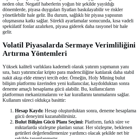
neden olur. Negatif haberlerin yoğun bir şekilde yayıldığı
dönemlerde, piyasa duyguları fiyatları baskılayabilir ve riskler
yönetilebilir hale gelir. Bu durum, sağlıklı bir piyasa yapısının
oluşmasına katkı sağlar. Sürekli ayarlamalar sonucunda, kısa vadeli
spekülatif fonlar azalırken, piyasa giderek daha rasyonel bir hale
gelir.
Volatil Piyasalarda Sermaye Verimliliğini
Artırma Yöntemleri
Yüksek kaliteli varlıklara kademeli olarak yatırım yapmanın yanı
sıra, bazı yatırımcılar kripto para madenciliğine katılarak daha stabil
nakit akışı elde etmeyi tercih eder. Örneğin, Holy Mining bulut
bilişim platformu üzerinden yeni kullanıcılar, kaydolduktan sonra
deneme amaçlı hesaplama gücü alabilir. Bu, kullanıcıların
platformun mekanizmalarını ve kar kurallarını tanımalarını sağlar.
Kullanım süreci oldukça basittir:
Hesap Kaydı:
Hesap oluşturduktan sonra, deneme hesaplama
gücü deneyimi kazanabilirsiniz.
Bulut Bilişim Gücü Planı Seçimi:
Platform, farklı süre ve
miktarlarda sözleşme planları sunar. Her sözleşme, beklenen
getirileri değerlendirmenize yardımcı olacak şekilde net bir
şekilde tanımlanmıştır.