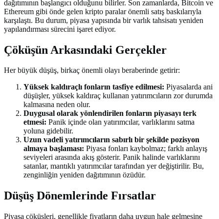
dağıtımının başlangıcı olduğunu bilirler. Son zamanlarda, Bitcoin ve
Ethereum gibi önde gelen kripto paralar önemli satış baskılarıyla
karşılaştı. Bu durum, piyasa yapısında bir varlık tahsisatı yeniden
yapılandırması sürecini işaret ediyor.
Çöküşün Arkasındaki Gerçekler
Her büyük düşüş, birkaç önemli olayı beraberinde getirir:
Yüksek kaldıraçlı fonların tasfiye edilmesi:
Piyasalarda ani
düşüşler, yüksek kaldıraç kullanan yatırımcıların zor durumda
kalmasına neden olur.
Duygusal olarak yönlendirilen fonların piyasayı terk
etmesi:
Panik içinde olan yatırımcılar, varlıklarını satma
yoluna gidebilir.
Uzun vadeli yatırımcıların sabırlı bir şekilde pozisyon
almaya başlaması:
Piyasa fonları kaybolmaz; farklı anlayış
seviyeleri arasında akış gösterir. Panik halinde varlıklarını
satanlar, mantıklı yatırımcılar tarafından yer değiştirilir. Bu,
zenginliğin yeniden dağıtımının özüdür.
Düşüş Dönemlerinde Fırsatlar
Piyasa çöküşleri, genellikle fiyatların daha uygun hale gelmesine