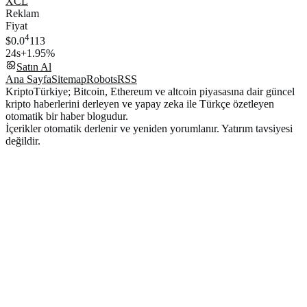
XCL
Reklam
Fiyat
4
$0.0
113
24s
+1.95%
Satın Al
Ana Sayfa
Sitemap
Robots
RSS
KriptoTürkiye; Bitcoin, Ethereum ve altcoin piyasasına dair güncel
kripto haberlerini derleyen ve yapay zeka ile Türkçe özetleyen
otomatik bir haber blogudur.
İçerikler otomatik derlenir ve yeniden yorumlanır. Yatırım tavsiyesi
değildir.