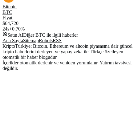
Bitcoin
BTC
Fiyat
$64,720
24s
+0.70%
Satın Al
Diğer
BTC
ile ilgili haberler
Ana Sayfa
Sitemap
Robots
RSS
KriptoTürkiye; Bitcoin, Ethereum ve altcoin piyasasına dair güncel
kripto haberlerini derleyen ve yapay zeka ile Türkçe özetleyen
otomatik bir haber blogudur.
İçerikler otomatik derlenir ve yeniden yorumlanır. Yatırım tavsiyesi
değildir.