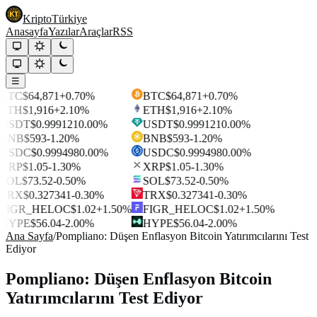
Kripto
Türkiye
Anasayfa
Yazılar
Araçlar
RSS
☰
BTC
$64,871
+0.70%
BTC
$64,871
+0.70%
ETH
$1,916
+2.10%
ETH
$1,916
+2.10%
USDT
$0.999121
0.00%
USDT
$0.999121
0.00%
BNB
$593
-1.20%
BNB
$593
-1.20%
USDC
$0.999498
0.00%
USDC
$0.999498
0.00%
XRP
$1.05
-1.30%
XRP
$1.05
-1.30%
SOL
$73.52
-0.50%
SOL
$73.52
-0.50%
TRX
$0.327341
-0.30%
TRX
$0.327341
-0.30%
FIGR_HELOC
$1.02
+1.50%
FIGR_HELOC
$1.02
+1.50%
HYPE
$56.04
-2.00%
HYPE
$56.04
-2.00%
Ana Sayfa
/
Pompliano: Düşen Enflasyon Bitcoin Yatırımcılarını Test
Ediyor
Pompliano: Düşen Enflasyon Bitcoin
Yatırımcılarını Test Ediyor